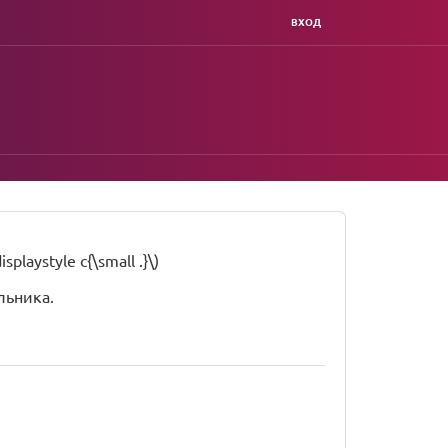
ВХОД
playstyle c{\small .}\)
льника.