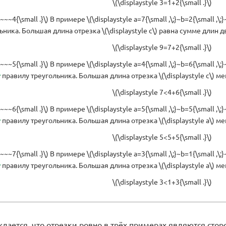
\(\displaystyle 3=1+2{\small .}\)
~~~~4{\small .}\) В примере \(\displaystyle a=7{\small ,\;}~b=2{\small ,
ьника. Большая длина отрезка \(\displaystyle c\) равна сумме длин 
\(\displaystyle 9=7+2{\small .}\)
~~~~5{\small .}\) В примере \(\displaystyle a=4{\small ,\;}~b=6{\small ,\
т
правилу треугольника. Большая длина отрезка \(\displaystyle c\) 
\(\displaystyle 7<4+6{\small .}\)
~~~~6{\small .}\) В примере \(\displaystyle a=5{\small ,\;}~b=5{\small ,\
т
правилу треугольника. Большая длина отрезка \(\displaystyle a\) 
\(\displaystyle 5<5+5{\small .}\)
~~~~7{\small .}\) В примере \(\displaystyle a=3{\small ,\;}~b=1{\small ,\
т
правилу треугольника. Большая длина отрезка \(\displaystyle a\) 
\(\displaystyle 3<1+3{\small .}\)
ждается, что отрезки ровно в трёх примерах являются сто