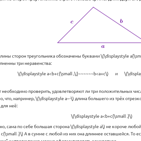
ины сторон треугольника обозначены буквами \(\displaystyle a{\small ,\
олненны три неравенства:
\(\displaystyle a<b+c{\small ,\;}~~~~~~b<a+c\) и \(\displays
т необходимо проверить, удовлетворяют ли три положительных чи
о, что, например, \(\displaystyle a~-\) длина большего из трёх отрез
для неё:
\(\displaystyle a<b+c{\small .}\)
, сама по себе большая сторона \(\displaystyle a\) не короче любой из
le c{\small .}\) А в сумме с любой из них она длиннее оставшейся. То
ски" и утверждение можно сформулировать конкретнее.