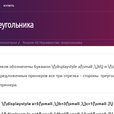
КУПИТЬ
еугольника
 геометрии
Теория: 02 Неравенство треугольника
в обозначены буквами \(\displaystyle a{\small ,\;}b\) и \(\dis
 предложенных примеров все три отрезка – стороны треуго
 примера.
\(\displaystyle a=5{\small ,\;}b=3{\small ,\;}c=1{\small .}\)
\(\displaystyle a=1{\small ,\;}b=2{\small ,\;}c=3{\small .}\)