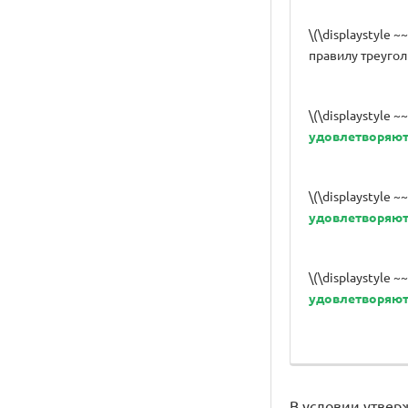
\(\displaystyle ~
правилу треугол
\(\displaystyle ~
удовлетворяю
\(\displaystyle ~
удовлетворяю
\(\displaystyle ~
удовлетворяю
В условии утвер