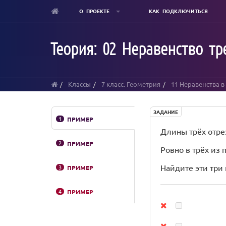
О ПРОЕКТЕ
КАК ПОДКЛЮЧИТЬСЯ
Skip
to
Теория: 02 Неравенство тр
main
content
Классы
7 класс. Геометрия
11 Неравенства в
ЗАДАНИЕ
1
ПРИМЕР
Длины трёх отрезко
2
ПРИМЕР
Ровно в трёх из
Найдите эти три
3
ПРИМЕР
4
ПРИМЕР