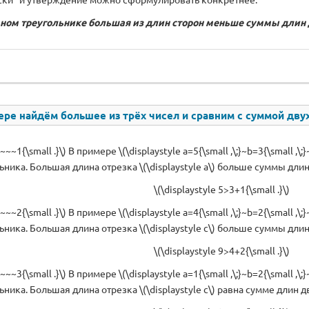
ном треугольнике большая из длин сторон меньше суммы длин 
ре найдём большее из трёх чисел и сравним с суммой дву
~~~~1{\small .}\) В примере \(\displaystyle a=5{\small ,\;}~b=3{\small ,
ьника. Большая длина отрезка \(\displaystyle a\) больше суммы дли
\(\displaystyle 5>3+1{\small .}\)
~~~~2{\small .}\) В примере \(\displaystyle a=4{\small ,\;}~b=2{\small ,
ьника. Большая длина отрезка \(\displaystyle c\) больше суммы дли
\(\displaystyle 9>4+2{\small .}\)
~~~~3{\small .}\) В примере \(\displaystyle a=1{\small ,\;}~b=2{\small ,
ьника. Большая длина отрезка \(\displaystyle c\) равна сумме длин 