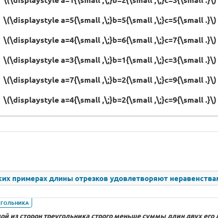
\(\displaystyle a=5{\small ,\;}b=5{\small ,\;}c=5{\small .}\)
\(\displaystyle a=4{\small ,\;}b=6{\small ,\;}c=7{\small .}\)
\(\displaystyle a=3{\small ,\;}b=1{\small ,\;}c=3{\small .}\)
\(\displaystyle a=7{\small ,\;}b=2{\small ,\;}c=9{\small .}\)
\(\displaystyle a=4{\small ,\;}b=2{\small ,\;}c=9{\small .}\)
ких примерах длины отрезков удовлетворяют неравенства
УГОЛЬНИКА
й из сторон треугольника строго меньше суммы длин двух его д