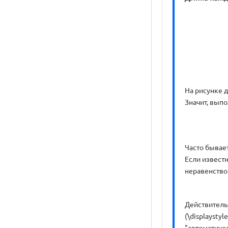
На рисунке дл
Значит, вып
Часто бывае
Если известн
неравенство 
Действительно
(\displaysty
"автоматиче