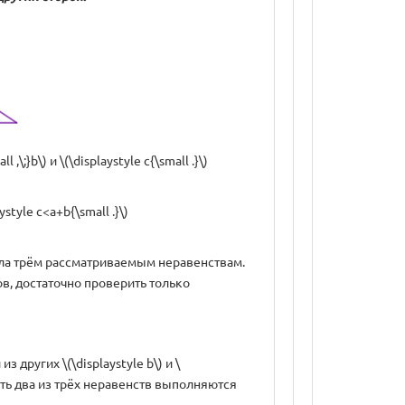
;}b\) и \(\displaystyle c{\small .}\)
tyle c<a+b{\small .}\)
сла трём рассматриваемым неравенствам.
ков, достаточно проверить только
 других \(\displaystyle b\) и \
 есть два из трёх неравенств выполняются