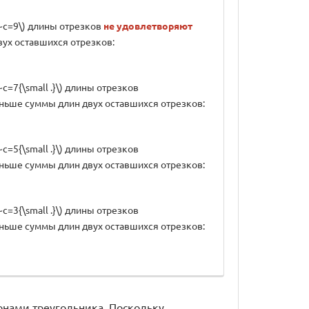
\;}~c=9\) длины отрезков
не удовлетворяют
двух оставшихся отрезков:
;}~c=7{\small .}\) длины отрезков
меньше суммы длин двух оставшихся отрезков:
;}~c=5{\small .}\) длины отрезков
меньше суммы длин двух оставшихся отрезков:
;}~c=3{\small .}\) длины отрезков
меньше суммы длин двух оставшихся отрезков:
ронами треугольника. Поскольку