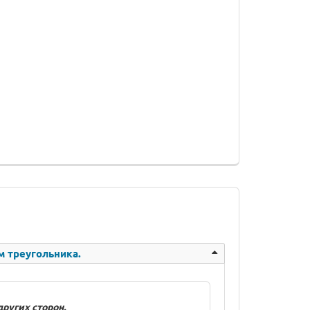
м треугольника.
ругих сторон.