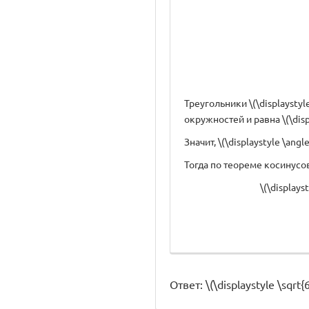
Треугольники \(\displaystyl
окружностей и равна \(\displ
Значит, \(\displaystyle \ang
Тогда по теореме косинусо
\(\display
Ответ: \(\displaystyle \sqrt{6