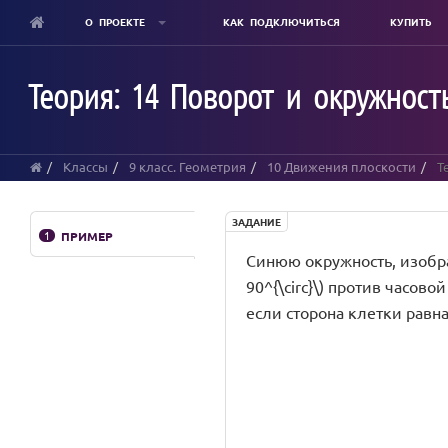
О ПРОЕКТЕ
КАК ПОДКЛЮЧИТЬСЯ
КУПИТЬ
Skip
to
Теория: 14 Поворот и окружность
main
content
Классы
9 класс. Геометрия
10 Движения плоскости
Те
ЗАДАНИЕ
1
ПРИМЕР
Синюю окружность, изображ
90^{\circ}\) против часо
если сторона клетки равна \