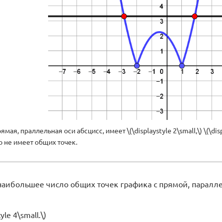
мая, праллельная оси абсцисс, имеет \(\displaystyle 2\small,\) \(\disp
о не имеет общих точек.
аибольшее число общих точек графика с прямой, параллельн
yle 4\small.\)