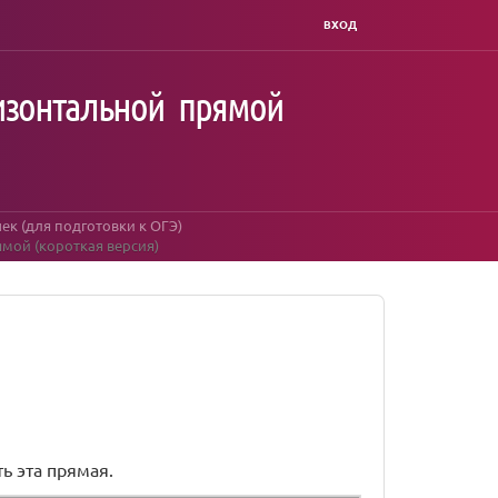
ВХОД
ризонтальной прямой
ек (для подготовки к ОГЭ)
ямой (короткая версия)
.
ь эта прямая.