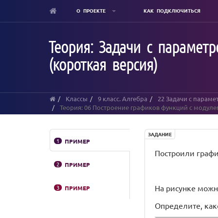
О ПРОЕКТЕ
КАК ПОДКЛЮЧИТЬСЯ
Skip
to
Теория: Задачи с парамет
main
content
(короткая версия)
Классы
9 класс. Алгебра
22 Задачи с параме
Теория: 06 Построение графиков функций с модулем
ЗАДАНИЕ
1
ПРИМЕР
Построили граф
2
ПРИМЕР
На рисунке мож
3
ПРИМЕР
Определите, как