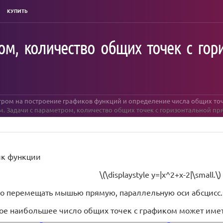
КУПИТЬ
ром, количество общих точек с го
тром на построение графиков функций и определение числа общих точ
. Задачи с параметром, количество общих точек с горизонтальной пр
ик функции
\(\displaystyle y=|x^2+x-2|\small.\)
но перемещать мышью прямую, параллельную оси абсцисс
ое наибольшее число общих точек с графиком может имет