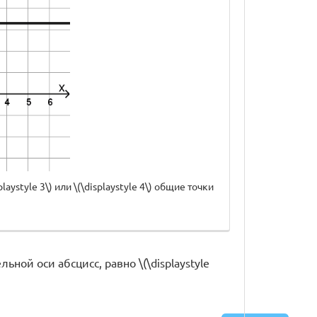
laystyle 3\) или \(\displaystyle 4\) общие точки
ой оси абсцисс, равно \(\displaystyle