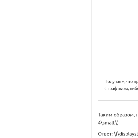
Получаем, что пря
с графиком, либ
Таким образом, н
4\small.\)
Ответ: \(\displayst