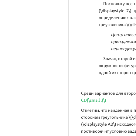
Поскольку все три т
(\displaystyle D\)
определению явля
треугольника \(\dis
Центр описа
принадлежит
перпендикул
Значит, второй и
окружности фигур
одной из сторон тре
Среди вариантов для втор
CD{\small .}\)
Отметим, что найденная в
сторонам треугольника \(\d
(\displaystyle AB\) исходно
противоречит условию зада