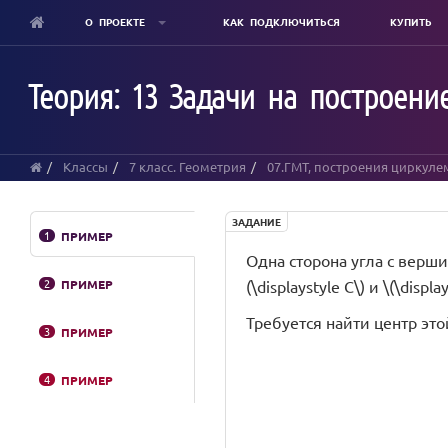
О ПРОЕКТЕ
КАК ПОДКЛЮЧИТЬСЯ
КУПИТЬ
Skip
to
Теория: 13 Задачи на построени
main
content
Классы
7 класс. Геометрия
07.ГМТ, построения циркуле
ЗАДАНИЕ
1
ПРИМЕР
Одна сторона угла с вершин
2
ПРИМЕР
(\displaystyle C\) и \(\display
Требуется найти центр эт
3
ПРИМЕР
4
ПРИМЕР