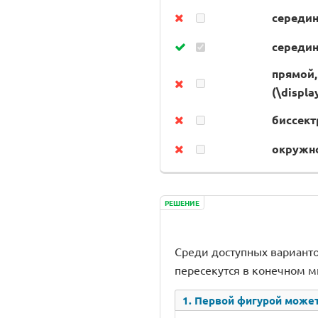
середин
середин
прямой,
(\displa
биссектр
окружнос
РЕШЕНИЕ
Среди доступных варианто
пересекутся в конечном м
1. Первой фигурой может 