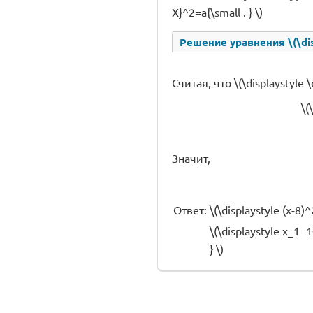
X}^2=a{\small . } \)
Решение уравнения \(\dis
Считая, что \(\displaystyle \
\(
Значит,
Ответ:
\(\displaystyle (x-8)^
\(\displaystyle x_1=10
} \)