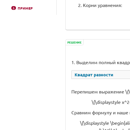
Корни уравнения:
6
ПРИМЕР
РЕШЕНИЕ
1. Выделим полный квадр
Квадрат разности
Перепишем выражение \(\d
\(\displaystyle x^2
Сравним формулу и наше
\(\displaystyle \begin{al