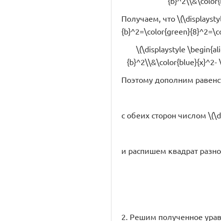
{b}^2\\&\color{
Получаем, что \(\displaysty
{b}^2=\color{green}{8}^2=\c
\(\displaystyle \begin{al
{b}^2\\&\color{blue}{x}^2- \
Поэтому дополним равенс
с обеих сторон числом \(\di
и распишем квадрат разно
2. Решим полученное уравн