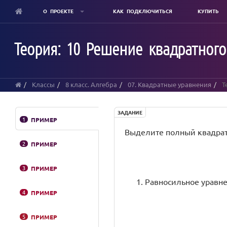
О ПРОЕКТЕ
КАК ПОДКЛЮЧИТЬСЯ
КУПИТЬ
Skip
to
Теория: 10 Решение квадратног
main
content
Классы
8 класс. Алгебра
07. Квадратные уравнения
Т
ЗАДАНИЕ
1
ПРИМЕР
Выделите полный квадрат 
2
ПРИМЕР
3
ПРИМЕР
Равносильное уравне
4
ПРИМЕР
5
ПРИМЕР