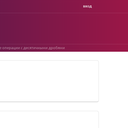
ВХОД
е операции с десятичными дробями