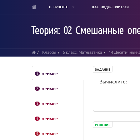
О ПРОЕКТЕ
КАК ПОДКЛЮЧИТЬСЯ
Skip
to
Теория: 02 Смешанные оп
main
content
Классы
5 класс. Математика
14 Десятичные
ЗАДАНИЕ
1
ПРИМЕР
Вычислите:
2
ПРИМЕР
3
ПРИМЕР
4
ПРИМЕР
РЕШЕНИЕ
5
ПРИМЕР