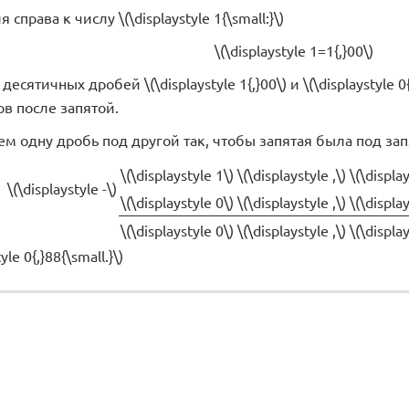
справа к числу \(\displaystyle 1{\small:}\)
\(\displaystyle 1=1{,}00\)
есятичных дробей \(\displaystyle 1{,}00\) и \(\displaystyle
в после запятой.
ем одну дробь под другой так, чтобы запятая была под з
\(\displaystyle 1\)
\(\displaystyle ,\)
\(\displa
\(\displaystyle -\)
\(\displaystyle 0\)
\(\displaystyle ,\)
\(\displa
\(\displaystyle 0\)
\(\displaystyle ,\)
\(\displa
yle 0{,}88{\small.}\)