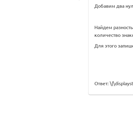
Добавим два нуля 
Найдем разность д
количество знако
Для этого запиш
Ответ: \(\displayst