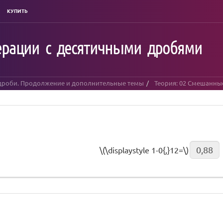
КУПИТЬ
ерации с десятичными дробями
 дроби. Продолжение и дополнительные темы
Теория: 02 Смешанны
\(\displaystyle 1-0{,}12=\)