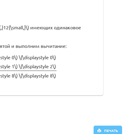
 0{,}12{\small,}\) имеющих одинаковое
апятой и выполним вычитание:
ystyle 0\)
\(\displaystyle 0\)
ystyle 1\)
\(\displaystyle 2\)
ystyle 8\)
\(\displaystyle 8\)
ПЕЧАТЬ