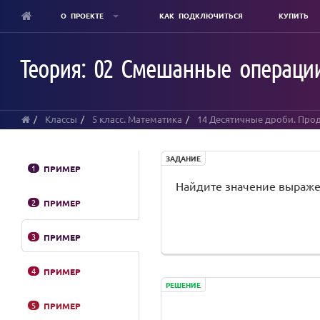
О ПРОЕКТЕ
КАК ПОДКЛЮЧИТЬСЯ
КУПИТЬ
Skip
to
Теория: 02 Смешанные операци
main
content
Классы
5 класс. Математика
14 Десятичные дроби. Пр
ЗАДАНИЕ
1
ПРИМЕР
Найдите значение выраже
2
ПРИМЕР
3
ПРИМЕР
4
ПРИМЕР
РЕШЕНИЕ
5
ПРИМЕР