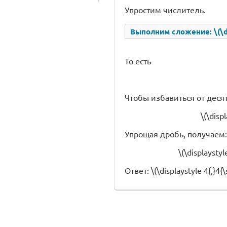
Упростим числитель.
Выполним сложение: \(\dis
То есть
Чтобы избавиться от десят
\(\disp
Упрощая дробь, получаем:
\(\displaystyl
Ответ: \(\displaystyle 4{,}4{\