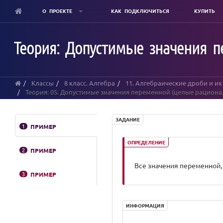
О ПРОЕКТЕ
КАК ПОДКЛЮЧИТЬСЯ
КУПИТЬ
Skip
to
Теория: Допустимые значения 
main
content
Классы
8 класс. Алгебра
11. Алгебраические дроби и и
Теория: 05. Допустимые значения переменной (целые рацион
ЗАДАНИЕ
1
ПРИМЕР
ОПРЕДЕЛЕНИЕ
2
ПРИМЕР
Все значения переменной
3
ПРИМЕР
ИНФОРМАЦИЯ