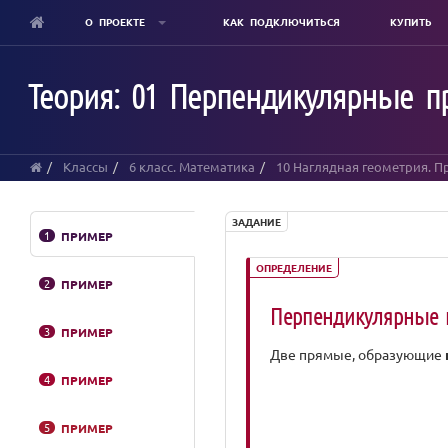
О ПРОЕКТЕ
КАК ПОДКЛЮЧИТЬСЯ
КУПИТЬ
Skip
to
Теория: 01 Перпендикулярные 
main
content
Классы
6 класс. Математика
10 Наглядная геометрия. П
ЗАДАНИЕ
1
ПРИМЕР
ОПРЕДЕЛЕНИЕ
2
ПРИМЕР
Перпендикулярные
3
ПРИМЕР
Две прямые, образующие
4
ПРИМЕР
5
ПРИМЕР