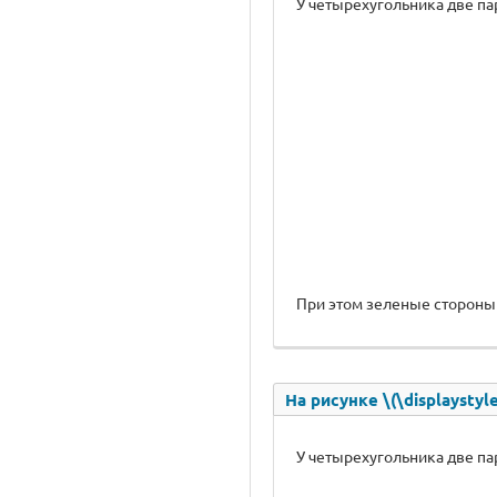
У четырехугольника две п
При этом зеленые стороны 
На рисунке \(\displaysty
У четырехугольника две п