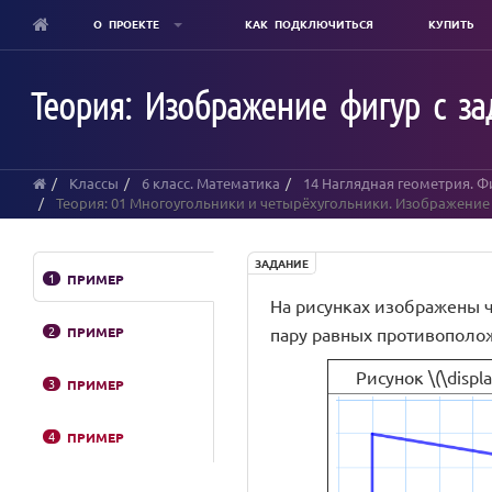
О ПРОЕКТЕ
КАК ПОДКЛЮЧИТЬСЯ
КУПИТЬ
Skip
to
Теория: Изображение фигур с з
main
content
Классы
6 класс. Математика
14 Наглядная геометрия. Ф
Теория: 01 Многоугольники и четырёхугольники. Изображение
ЗАДАНИЕ
1
ПРИМЕР
На рисунках изображены ч
2
ПРИМЕР
пару равных противополо
Рисунок \(\displa
3
ПРИМЕР
4
ПРИМЕР