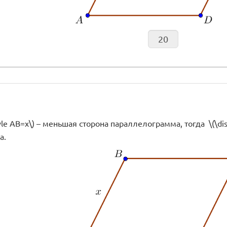
style AB=x\) – меньшая сторона параллелограмма, тогда \(\di
а.