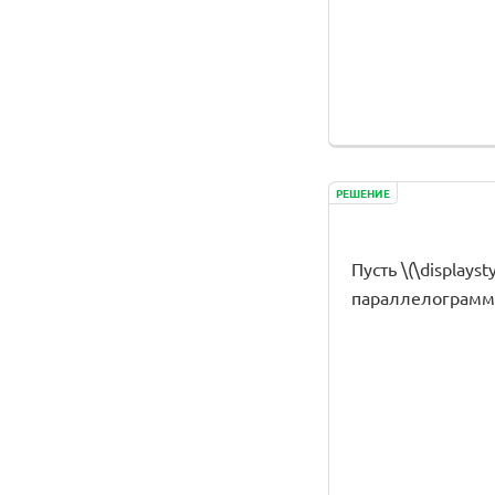
РЕШЕНИЕ
Пусть \(\display
параллелограмм