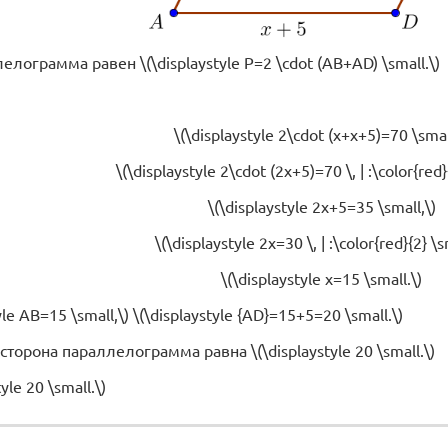
ограмма равен \(\displaystyle P=2 \cdot (AB+AD) \small.\) Из
\(\displaystyle 2\cdot (x+x+5)=70 \smal
\(\displaystyle 2\cdot (2x+5)=70 \, | :\color{red}
\(\displaystyle 2x+5=35 \small,\)
\(\displaystyle 2x=30 \, | :\color{red}{2} \s
\(\displaystyle x=15 \small.\)
yle AB=15 \small,\) \(\displaystyle {AD}=15+5=20 \small.\)
торона параллелограмма равна \(\displaystyle 20 \small.\)
yle 20 \small.\)