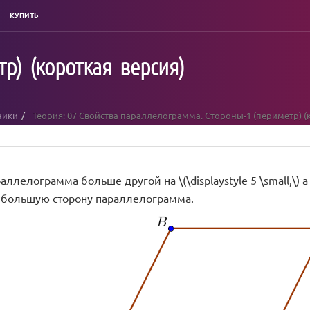
КУПИТЬ
р) (короткая версия)
ники
Теория: 07 Свойства параллелограмма. Стороны-1 (периметр) (
ллелограмма больше другой на \(\displaystyle 5 \small,\) а 
те бoльшую сторону параллелограмма.