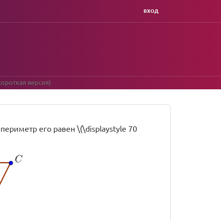
ВХОД
короткая версия)
периметр его равен \(\displaystyle 70