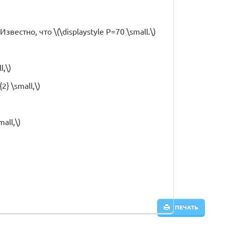
вестно, что \(\displaystyle P=70 \small.\)
l,\)
{2} \small,\)
mall,\)
ПЕЧАТЬ