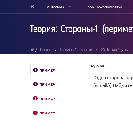
О ПРОЕКТЕ
КАК ПОДКЛЮЧИТЬСЯ
Skip
to
Теория: Стороны-1 (перимет
main
content
Классы
8 класс. Геометрия
03 Четырёхуголь
ЗАДАНИЕ
1
ПРИМЕР
Одна сторона пара
2
ПРИМЕР
\small.\) Найди
3
ПРИМЕР
4
ПРИМЕР