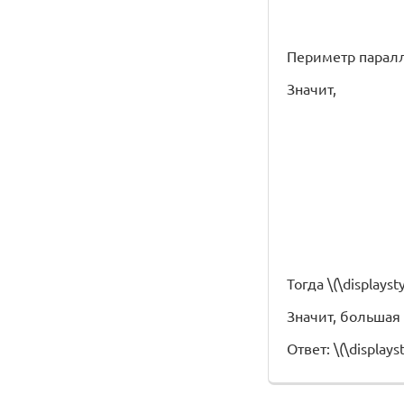
Периметр параллел
Значит,
Тогда \(\displayst
Значит, большая с
Ответ: \(\displayst