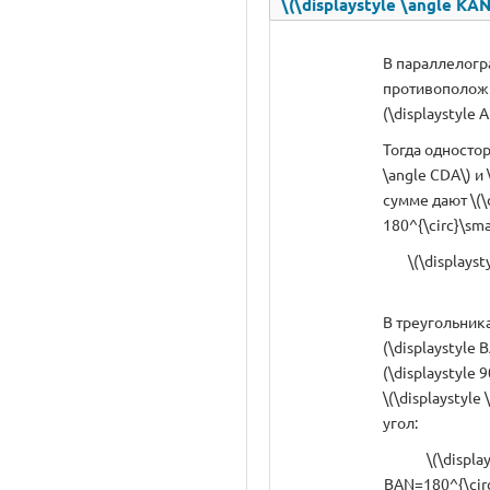
\(\displaystyle \angle KAN
В параллелогра
противоположн
(\displaystyle A
Тогда одностор
\angle CDA\) и 
сумме дают \(\d
180^{\circ}\smal
\(\displays
В треугольниках
(\displaystyle 
(\displaystyle 9
\(\displaystyle 
угол:
\(\displa
BAN=180^{\circ}