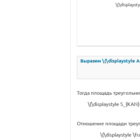
\(\displayst
Выразим \(\displaystyle AN
Тогда площадь треугольника
\(\displaystyle S_{KAN}
Отношение площади треугол
\(\displaystyle \