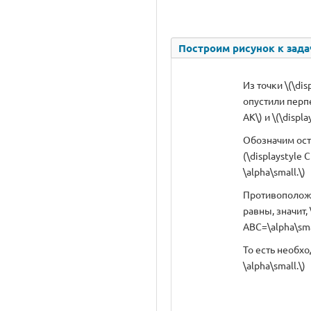
Построим рисунок к зада
Из точки \(\disp
опустили перпе
AK\) и \(\displa
Обозначим ост
(\displaystyle C
\alpha\small.\)
Противополож
равны, значит, 
ABC=\alpha\sma
То есть необхо
\alpha\small.\)