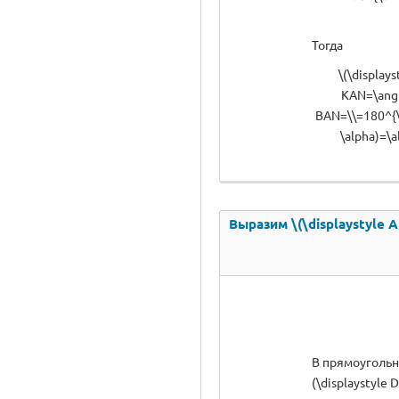
Тогда
\(\display
KAN=\angl
BAN=\\=180^{\c
\alpha)=\a
Выразим \(\displaystyle AK
В прямоугольн
(\displaystyle D