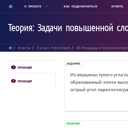
О ПРОЕКТЕ
КАК ПОДКЛЮЧИТЬСЯ
КУПИТЬ
Skip
to
Теория: Задачи повышенной сло
main
content
Классы
9 класс. Геометрия
05 Площадь и тригонометри
ЗАДАНИЕ
1
ПРИМЕР
Из вершины тупого угла п
2
ПРИМЕР
образованный этими высот
острый угол параллелогр
РЕШЕНИЕ