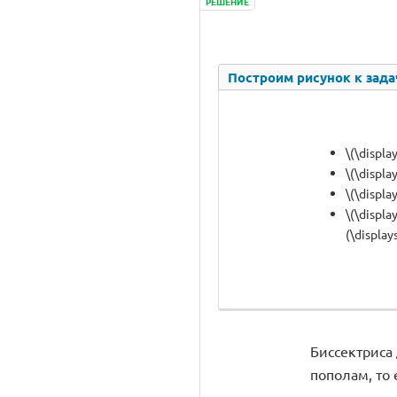
РЕШЕНИЕ
Построим рисунок к зада
\(\displ
\(\displa
\(\displa
\(\displa
(\display
Биссектриса д
пополам, то 