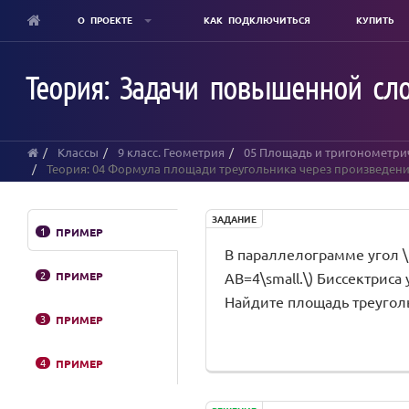
О ПРОЕКТЕ
КАК ПОДКЛЮЧИТЬСЯ
КУПИТЬ
Skip
to
Теория: Задачи повышенной сл
main
content
Классы
9 класс. Геометрия
05 Площадь и тригонометри
Теория: 04 Формула площади треугольника через произведени
ЗАДАНИЕ
1
ПРИМЕР
В параллелограмме угол \(\di
2
ПРИМЕР
AB=4\small.\) Биссектриса уг
Найдите площадь треугольни
3
ПРИМЕР
4
ПРИМЕР