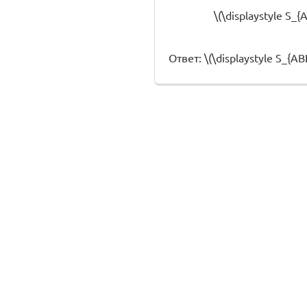
\(\displaystyle S_{
Ответ: \(\displaystyle S_{AB