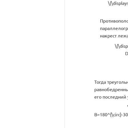
\(\displa
Противопол
параллелогр
накрест леж
\(\dis
D
Тогда треугольн
равнобедренный 
его последний у
B=180^{\circ}-30^