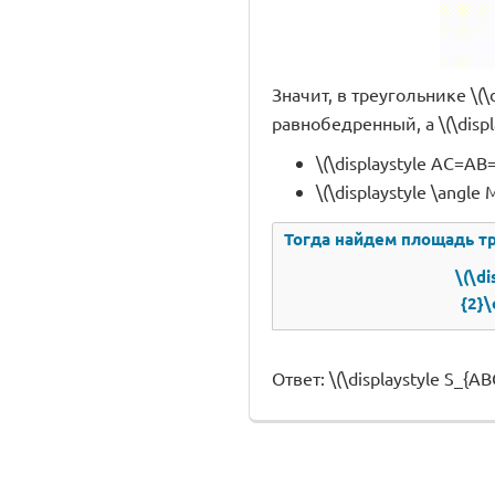
Значит, в треугольнике \(\d
равнобедренный, а \(\displ
\(\displaystyle AC=AB=
\(\displaystyle \angle 
Тогда найдем площадь тре
\(\d
{2}\
Ответ: \(\displaystyle S_{ABC