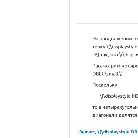
На продолжении отре
точку \(\displaystyl
D\) так, что \(\displ
Рассмотрим четырех
DBEC\small.\)
Поскольку
\(\displaystyle
то в четырехугольни
диагонали делятся
Значит, \(\displaystyle D