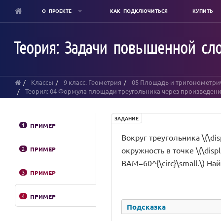
О ПРОЕКТЕ
КАК ПОДКЛЮЧИТЬСЯ
КУПИТЬ
Skip
to
Теория: Задачи повышенной сл
main
content
Классы
9 класс. Геометрия
05 Площадь и тригонометри
Теория: 04 Формула площади треугольника через произведени
ЗАДАНИЕ
1
ПРИМЕР
Вокруг треугольника \(\di
2
ПРИМЕР
окружность в точке \(\displ
BAM=60^{\circ}\small.\) На
3
ПРИМЕР
4
ПРИМЕР
Подсказка