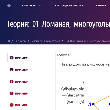
О ПРОЕКТЕ
КАК ПОДКЛЮЧИТЬСЯ
КУПИТЬ
Skip
to
Теория: 01 Ломаная, многоугол
main
content
Классы
7 класс. Геометрия
04 Ломаная и многоугольни
ЗАДАНИЕ
1
ПРИМЕР
На каждом из рисунков и
2
ПРИМЕР
3
ПРИМЕР
\
(\displaystyle
4
ПРИМЕР
~~~\large\rm
I{\small .}\)
5
ПРИМЕР