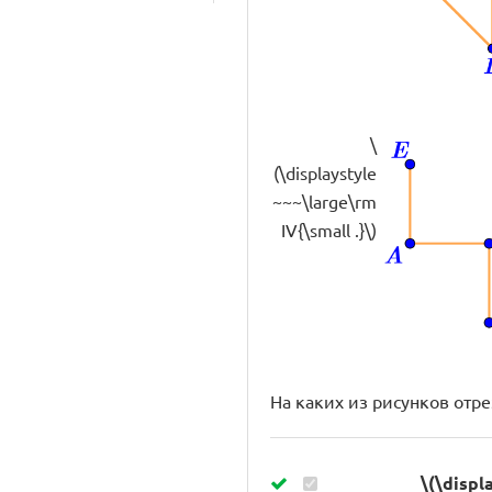
\
(\displaystyle
~~~\large\rm
IV{\small .}\)
На каких из рисунков от
\(\displ