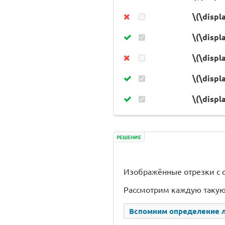
\(\displa
\(\displa
\(\displ
\(\displ
\(\displ
РЕШЕНИЕ
Изображённые отрезки с 
Рассмотрим каждую такую
Вспомним определение 