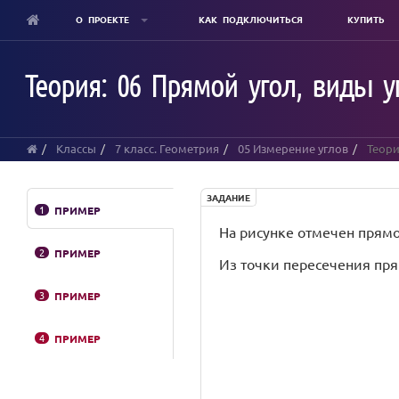
О ПРОЕКТЕ
КАК ПОДКЛЮЧИТЬСЯ
КУПИТЬ
Skip
to
Теория: 06 Прямой угол, виды у
main
content
Классы
7 класс. Геометрия
05 Измерение углов
Теори
ЗАДАНИЕ
1
ПРИМЕР
На рисунке отмечен прямо
2
ПРИМЕР
Из точки пересечения пр
3
ПРИМЕР
4
ПРИМЕР