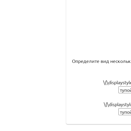
Определите вид нескольки
\(\displaysty
\(\displaysty