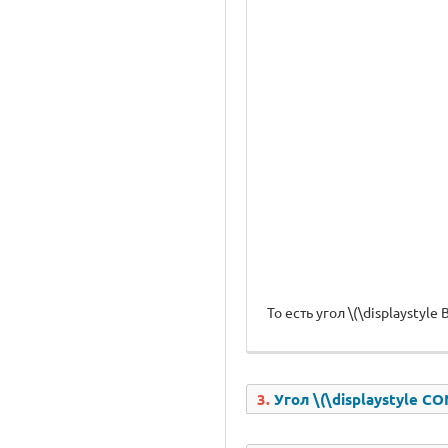
То есть угол \(\displaysty
3.
Угол \(\displaystyle CO