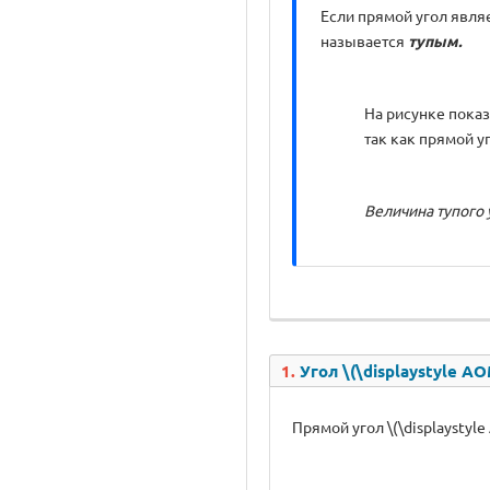
Если прямой угол являе
называется
тупым.
На рисунке показан
так как прямой уг
Величина тупого у
1.
Угол \(\displaystyle AO
Прямой угол \(\displaystyle 