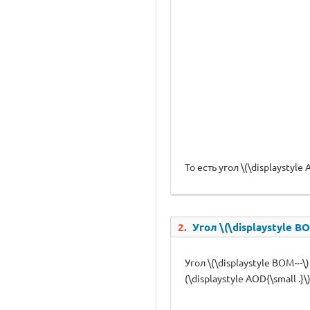
То есть угол \(\displaystyl
2.
Угол \(\displaystyle BO
Угол \(\displaystyle BOM~-\
(\displaystyle AOD{\small .}\