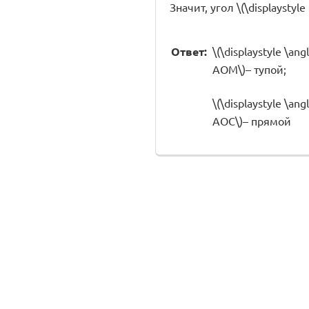
Значит, угол \(\displayst
Ответ:
\(\displaystyle \ang
AOM\)– тупой;
\(\displaystyle \ang
AOC\)– прямой