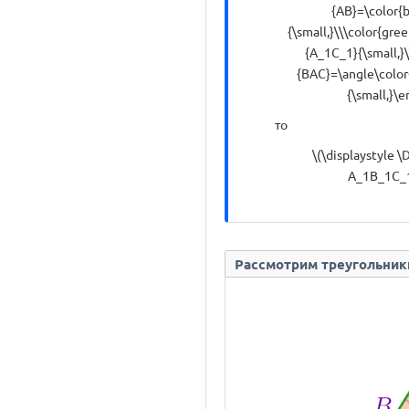
{AB}=\color{
{\small,}\\\color{gre
{A_1C_1}{\small,}\
{BAC}=\angle\color
{\small,}\e
то
\(\displaystyle 
A_1B_1C_1{
Рассмотрим треугольники \