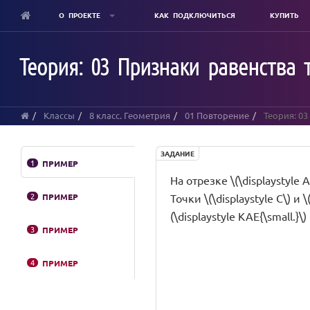
О ПРОЕКТЕ
КАК ПОДКЛЮЧИТЬСЯ
КУПИТЬ
Skip
to
Теория: 03 Признаки равенства 
main
content
Классы
8 класс. Геометрия
01 Повторение
Теория: 03
ЗАДАНИЕ
1
ПРИМЕР
На отрезке \(\displaystyle AD
2
ПРИМЕР
Точки \(\displaystyle C\) и 
(\displaystyle KAE{\small.}\
3
ПРИМЕР
4
ПРИМЕР