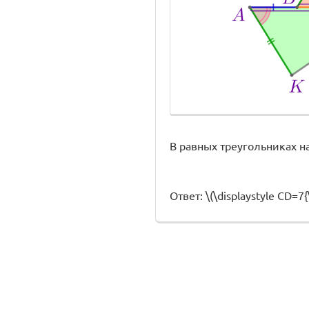
В равных треугольниках н
Ответ: \(\displaystyle CD=7{\