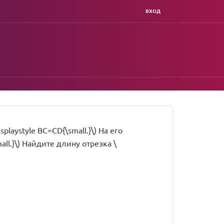
ВХОД
splaystyle BC=CD{\small.}\) На его
mall.}\) Найдите длину отрезка \