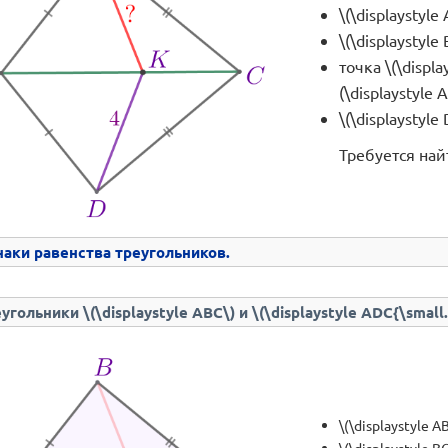
\(\displaystyle
\(\displaystyle
точка \(\displ
(\displaystyle A
\(\displaystyle 
Требуется найти
аки равенства треугольников.
гольники \(\displaystyle ABC\) и \(\displaystyle ADC{\small.
\(\displaystyle A