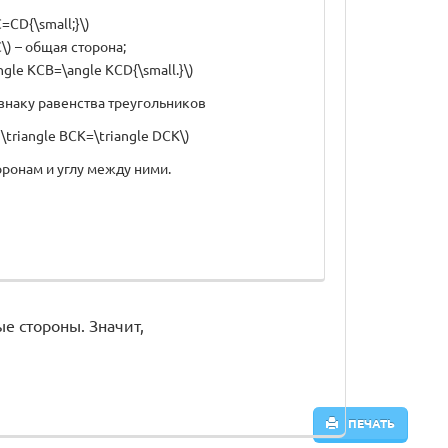
C=CD{\small;}\)
C\) – общая сторона;
angle KCB=\angle KCD{\small.}\)
знаку равенства треугольников
e \triangle BCK=\triangle DCK\)
оронам и углу между ними.
е стороны. Значит,
ПЕЧАТЬ