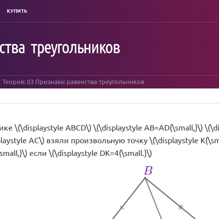
КУПИТЬ
ства треугольников
Теория: 03 Признаки равенства треугольников
 \(\displaystyle ABCD\) \(\displaystyle AB=AD{\small,}\) \(\di
laystyle AC\) взяли произвольную точку \(\displaystyle K{\s
small,}\) если \(\displaystyle DK=4{\small.}\)