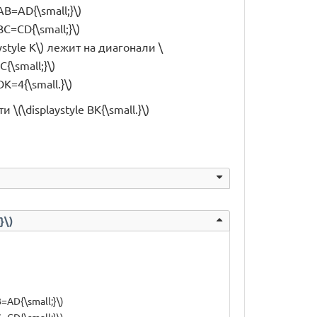
 AB=AD{\small;}\)
 BC=CD{\small;}\)
aystyle K\) лежит на диагонали \
C{\small;}\)
DK=4{\small.}\)
 \(\displaystyle BK{\small.}\)
}\)
B=AD{\small;}\)