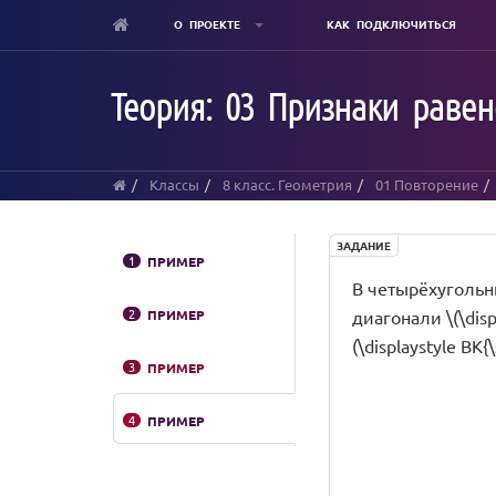
О ПРОЕКТЕ
КАК ПОДКЛЮЧИТЬСЯ
Skip
to
Теория: 03 Признаки равен
main
content
Классы
8 класс. Геометрия
01 Повторение
ЗАДАНИЕ
1
ПРИМЕР
В четырёхугольнике
2
ПРИМЕР
диагонали \(\disp
(\displaystyle BK{\
3
ПРИМЕР
4
ПРИМЕР