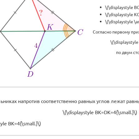
\(\displaystyle B
\(\displaystyle K
\(\displaystyle \
Согласно первому при
\(\displaystyl
по двум ст
ьниках напротив соответственно равных углов лежат равны
\(\displaystyle BK=DK=4{\small.}\)
tyle BK=4{\small.}\)