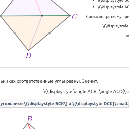
\(\displaystyle B
\(\displaystyle A
Согласно третьему пр
\(\displaystyl
п
ьниках соответственные углы равны. Значит,
\(\displaystyle \angle ACB=\angle ACD{\sm
гольники \(\displaystyle BCK\) и \(\displaystyle DCK{\small.