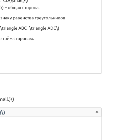
C=CD{\small;}\)
C\) – общая сторона.
изнаку равенства треугольников
e \triangle ABC=\triangle ADC\)
о трём сторонам.
all.}\)
}\)