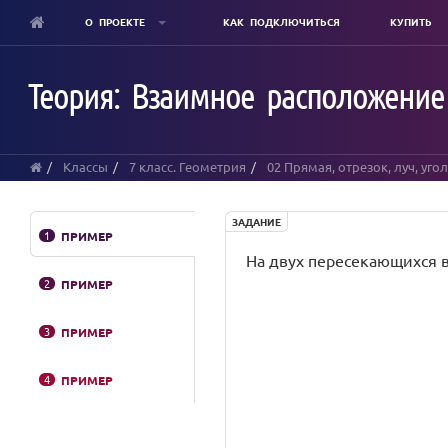
О ПРОЕКТЕ
КАК ПОДКЛЮЧИТЬСЯ
КУПИТЬ
Skip
to
Теория: Взаимное расположение
main
content
Классы
7 класс. Геометрия
02 Прямая, отрезок, луч, уго
ЗАДАНИЕ
1
ПРИМЕР
На двух пересекающихся в 
2
ПРИМЕР
3
ПРИМЕР
4
ПРИМЕР