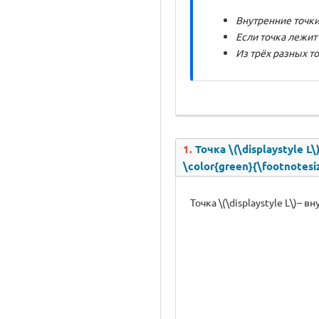
Внутренние точки
Если точка лежит
Из трёх разных т
1.
Точка \(\displaystyle L\
\color{green}{\footnotesi
Точка \(\displaystyle L\)– вн