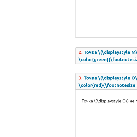
2.
Точка \(\displaystyle M\
\color{green}{\footnotesi
3.
Точка \(\displaystyle O\
\color{red}{\footnotesize
Точка \(\displaystyle O\) не