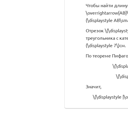
Чтобы найти длину в
\overrightarrow{AB}
(\displaystyle AB\sma
Отрезок \(\displays
треугольника с катет
(\displaystyle 7\)см.
По теореме Пифаго
\(\disp
\(\dis
Значит,
\(\displaystyle |