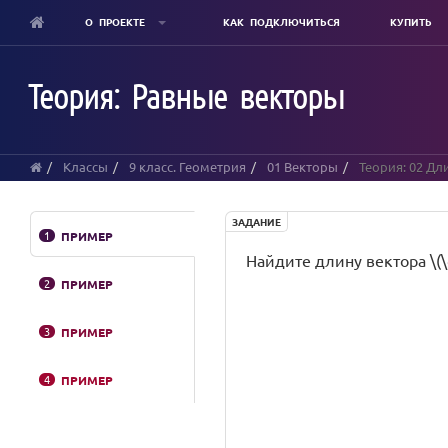
О ПРОЕКТЕ
КАК ПОДКЛЮЧИТЬСЯ
КУПИТЬ
Skip
to
Теория: Равные векторы
main
content
Классы
9 класс. Геометрия
01 Векторы
Теория: 02 Дл
ЗАДАНИЕ
1
ПРИМЕР
Найдите длину вектора \(\di
2
ПРИМЕР
3
ПРИМЕР
4
ПРИМЕР