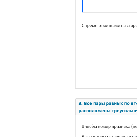
С тремя отметками на стор
3. Все пары равных по в
расположены треугольни
Внесём номер признака (пе
Рассмотрим оставшиеся пя