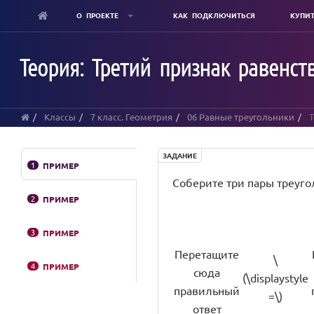
О ПРОЕКТЕ
КАК ПОДКЛЮЧИТЬСЯ
КУПИ
Skip
to
Теория: Третий признак равенст
main
content
Классы
7 класс. Геометрия
06 Равные треугольники
Т
ЗАДАНИЕ
1
ПРИМЕР
Соберите три пары треуго
2
ПРИМЕР
3
ПРИМЕР
Перетащите
\
4
ПРИМЕР
сюда
(\displaystyle
правильный
=\)
ответ