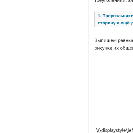
1. Треугольники
сторону и ещё 
Выпишем равные э
рисунка их общей 
\(\displaystyle\