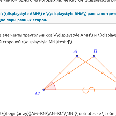
 \(\displaystyle AMN\) и \(\displaystyle BNM\) равны по тр
две пары равных сторон.
лементы треугольников \(\displaystyle AMN\) и \(\display
стороной \(\displaystyle MN{\text :}\)
left\{\begin{array}{}AM=BN\\AN=BM\\MN-{\footnotesize \it об