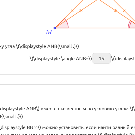
угла \(\displaystyle ANB{\small .}\)
\(\displaystyle \angle ANB=\)
\(\displays
displaystyle ANB\) вместе с известным по условию углом \(\
{\small .}\)
\displaystyle BNM\) можно установить, если найти равный
ементом одного из которых являетсяугол \(\displaystyle BNM