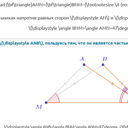
ad {\bf\triangle}AMN={\bf\triangle}BNM~{\footnotesize \it (п
ьниках напротив равных сторон \(\displaystyle AN\) и \(\di
\(\displaystyle \angle BNM=\angle AMN=47\degree
(\displaystyle ANB\), пользуясь тем, что он является частью 
\(\displaystyle \angle ANB=\angle BNM-\angle ANM=47\degree -28\de