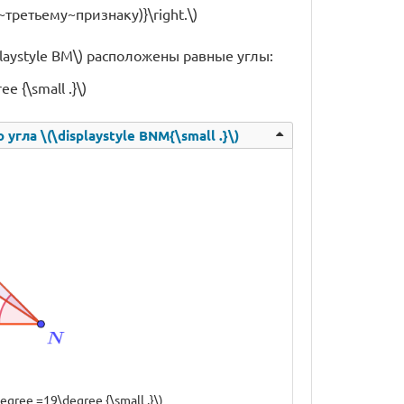
о~третьему~признаку)}\right.\)
splaystyle BM\) расположены равные углы:
 {\small .}\)
угла \(\displaystyle BNM{\small .}\)
gree =19\degree {\small .}\)