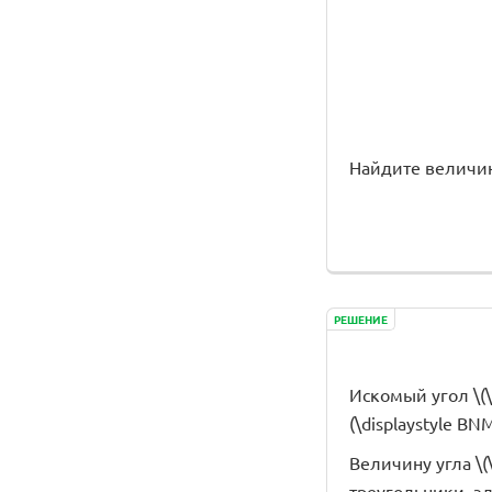
Найдите величину 
РЕШЕНИЕ
Искомый угол \(\
(\displaystyle BNM
Величину угла \(
треугольники, эл