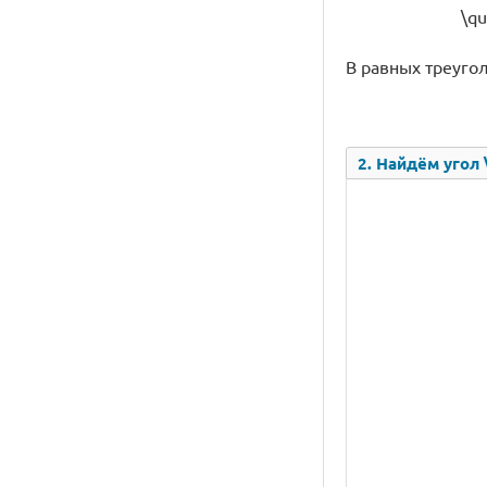
\qu
В равных треугол
2. Найдём угол \