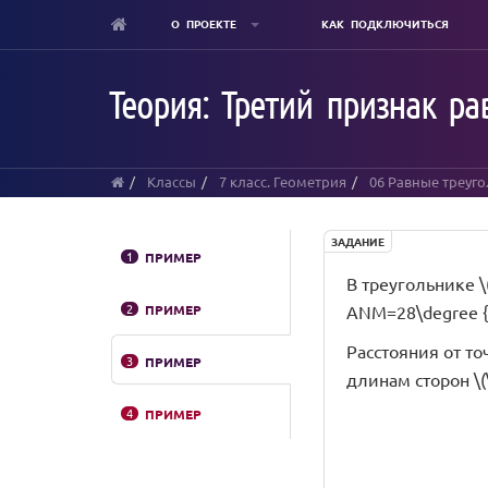
О ПРОЕКТЕ
КАК ПОДКЛЮЧИТЬСЯ
Skip
to
Теория: Третий признак ра
main
content
Классы
7 класс. Геометрия
06 Равные треуг
ЗАДАНИЕ
1
ПРИМЕР
В треугольнике \(
2
ПРИМЕР
ANM=28\degree {\s
Расстояния от точ
3
ПРИМЕР
длинам сторон \(\d
4
ПРИМЕР