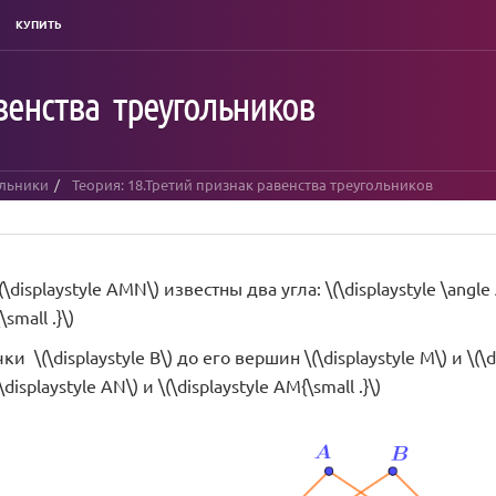
КУПИТЬ
венства треугольников
ольники
Теория: 18.Третий признак равенства треугольников
\displaystyle AMN\) известны два угла: \(\displaystyle \angle
mall .}\)
ки \(\displaystyle B\) до его вершин \(\displaystyle M\) и \(
isplaystyle AN\) и \(\displaystyle AM{\small .}\)