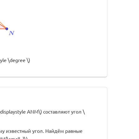
tyle \degree \)
displaystyle ANM\) составляют угол \
 ему известный угол. Найдём равные
{\small .}\)