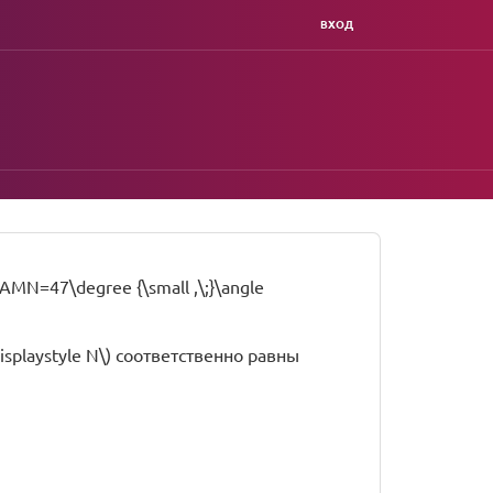
ВХОД
 AMN=47\degree {\small ,\;}\angle
\displaystyle N\) соответственно равны