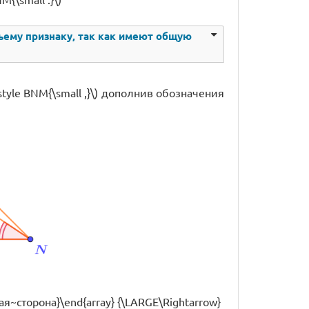
етьему признаку, так как имеют общую
style BNM{\small ,}\) дополнив обозначения
щая~сторона}\end{array} {\LARGE\Rightarrow}