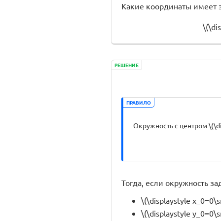
Какие координаты имеет з
\(\di
РЕШЕНИЕ
ПРАВИЛО
Окружность с центром \(\dis
Тогда, если окружность зад
\(\displaystyle x_0=0\s
\(\displaystyle y_0=0\s