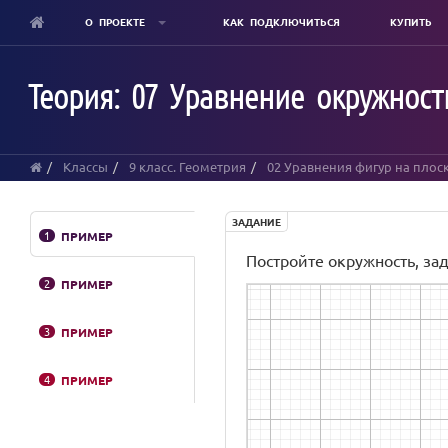
О ПРОЕКТЕ
КАК ПОДКЛЮЧИТЬСЯ
КУПИТЬ
Skip
to
Теория: 07 Уравнение окружност
main
content
Классы
9 класс. Геометрия
02 Уравнения фигур на плос
ЗАДАНИЕ
1
ПРИМЕР
Постройте окружность, зад
2
ПРИМЕР
Conic
c
3
ПРИМЕР
4
ПРИМЕР