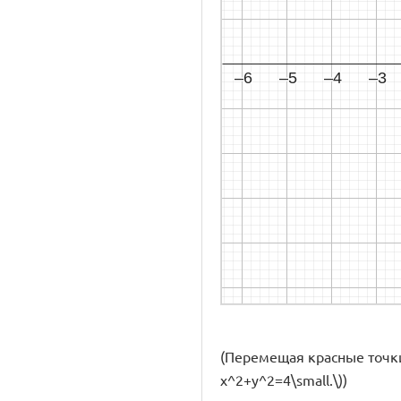
(Перемещая красные точки,
x^2+y^2=4\small.\))