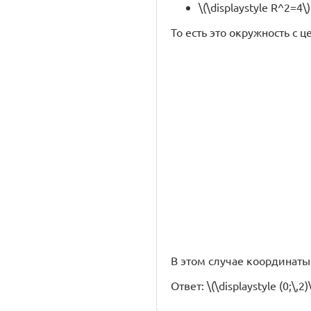
\(\displaystyle R^2=4\)
То есть это окружность с цен
В этом случае координаты зе
Ответ: \(\displaystyle (0;\,2)