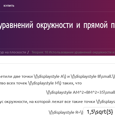
КУПИТЬ
 уравнений окружности и прямой 
ур на плоскости
Теория: 10 Использование уравнений окружности и
или две точки \(\displaystyle A\) и \(\displaystyle B\small.\)
 всех точек \(\displaystyle M\) таких, что
\(\displaystyle AM^2+BM^2=35\small.
с окружности, на которой лежат все такие точки \(\displays
1,5\sqrt{5}
\(\displaystyle R=\)