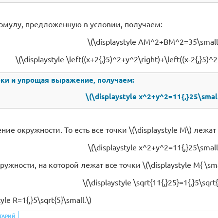
рмулу, предложенную в условии, получаем:
\(\displaystyle AM^2+BM^2=35\small,
\(\displaystyle \left((x+2{,}5)^2+y^2\right)+\left((x-2{,}5)^
ки и упрощая выражение, получаем:
\(\displaystyle x^2+y^2=11{,}25\small
ие окружности. То есть все точки \(\displaystyle M\) лежа
\(\displaystyle x^2+y^2=11{,}25\small
ружности, на которой лежат все точки \(\displaystyle M{ \smal
\(\displaystyle \sqrt{11{,}25}=1{,}5\sqrt{
yle R=1{,}5\sqrt{5}\small.\)
ТАРИЙ