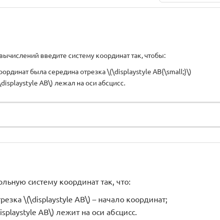
ычислений введите систему координат так, чтобы:
ординат была середина отрезка \(\displaystyle AB{\small;}\)
\displaystyle AB\) лежал на оси абсцисс.
льную систему координат так, что:
резка \(\displaystyle AB\) – начало координат;
isplaystyle AB\) лежит на оси абсцисс.