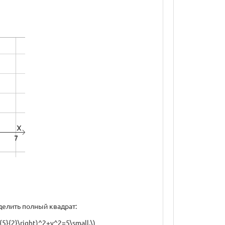
делить полный квадрат:
ac{5}{2}\right)^2+y^2=5\small,\)