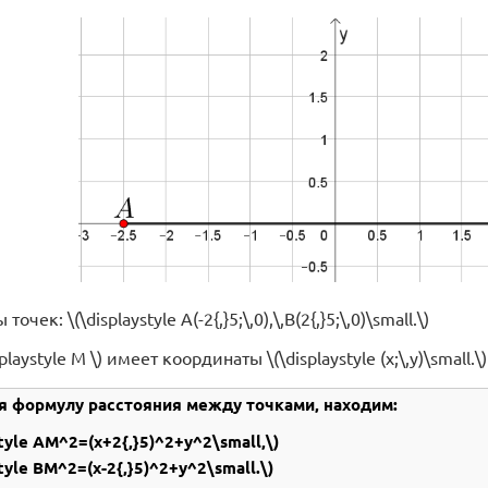
чек: \(\displaystyle A(-2{,}5;\,0),\,B(2{,}5;\,0)\small.\)
playstyle M \) имеет координаты \(\displaystyle (x;\,y)\small.\)
уя формулу расстояния между точками, находим:
style AM^2=(x+2{,}5)^2+y^2\small,\)
style BM^2=(x-2{,}5)^2+y^2\small.\)