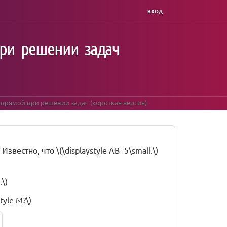
ВХОД
при решении задач
 прямой при решении задач (короткая версия)
 Известно, что \(\displaystyle AB=5\small.\)
\)
tyle M?\)