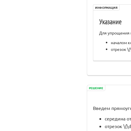
ИНФОРМАЦИЯ
Указание
Для упрощения в
началом ко
отрезок \(
РЕШЕНИЕ
Введем прямоуго
середина от
отрезок \(\d