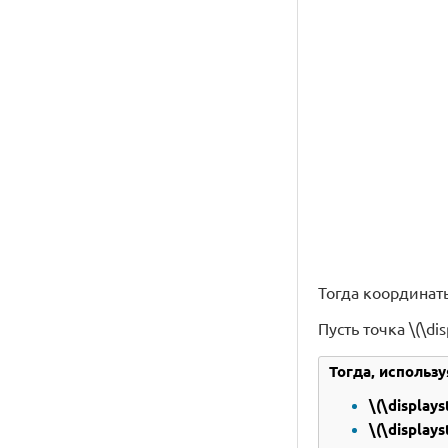
Тогда координаты то
Пусть точка \(\dis
Тогда, использ
\(\display
\(\display