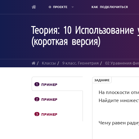
О ПРОЕКТЕ
КАК ПОДКЛЮЧИТЬСЯ
Skip
to
Теория: 10 Использование
main
content
(короткая версия)
Классы
9 класс. Геометрия
02 Уравнения фиг
ЗАДАНИЕ
1
ПРИМЕР
На плоскости отмет
2
ПРИМЕР
Найдите множество
3
ПРИМЕР
Чему равен радиу