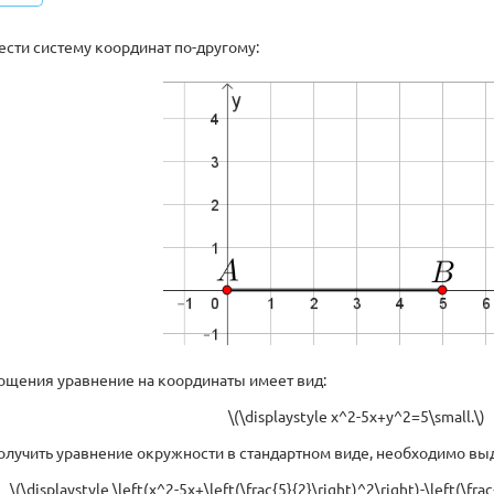
сти систему координат по-другому:
рощения уравнение на координаты имеет вид:
\(\displaystyle x^2-5x+y^2=5\small.\)
получить уравнение окружности в стандартном виде, необходимо вы
\(\displaystyle \left(x^2-5x+\left(\frac{5}{2}\right)^2\right)-\left(\fr