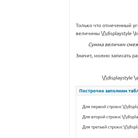
Только что отмеченный уго
величины \(\displaystyle \be
Сумма величин смежных
Значит, можно записать ра
\(\displaystyle
Построчно заполним табл
Для первой строки: \(\displ
Для второй строки: \(\displ
Для третьей строки: \(\disp