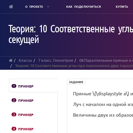
О ПРОЕКТЕ
КАК ПОДКЛЮЧИТЬСЯ
КУПИТЬ
Skip
to
Теория: 10 Соответственные уг
main
content
секущей
Классы
7 класс. Геометрия
08.Параллельные прямые и 
Теория: 10 Соответственные углы при пересечении двух пара
ЗАДАНИЕ
1
ПРИМЕР
Прямые \(\displaystyle a\) 
2
ПРИМЕР
Луч с началом на одной и
Величины двух из образовавш
3
ПРИМЕР
4
ПРИМЕР