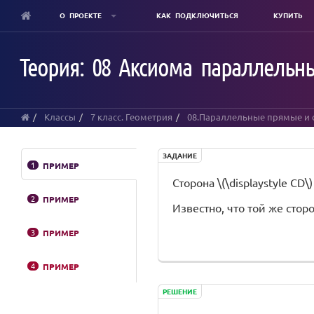
О ПРОЕКТЕ
КАК ПОДКЛЮЧИТЬСЯ
КУПИТЬ
Skip
to
Теория: 08 Аксиома параллельн
main
content
Классы
7 класс. Геометрия
08.Параллельные прямые и 
ЗАДАНИЕ
1
ПРИМЕР
Сторона \(\displaystyle CD\
2
ПРИМЕР
Известно, что той же сторо
3
ПРИМЕР
4
ПРИМЕР
РЕШЕНИЕ