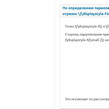
По определению параллель
отрезок \(\displaystyle FG
Точки \(\displaystyle A\) и \
Сторона, параллельная прямо
(\displaystyle A{\small ,}\) н
Это исключает из рассмотрени