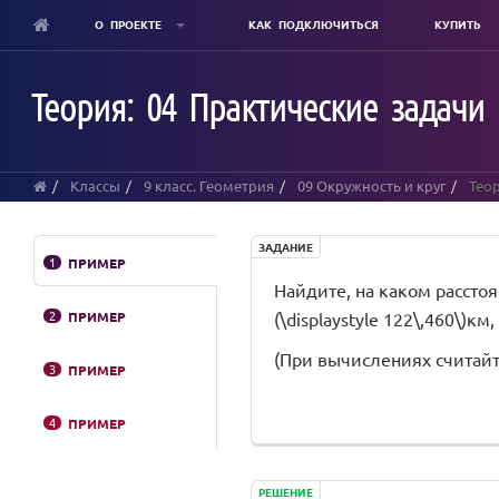
О ПРОЕКТЕ
КАК ПОДКЛЮЧИТЬСЯ
КУПИТЬ
Skip
to
Теория: 04 Практические задачи
main
content
Классы
9 класс. Геометрия
09 Окружность и круг
Теор
ЗАДАНИЕ
1
ПРИМЕР
Найдите, на каком расстоя
2
ПРИМЕР
(\displaystyle 122\,460\)км
(При вычислениях считайте, 
3
ПРИМЕР
4
ПРИМЕР
РЕШЕНИЕ