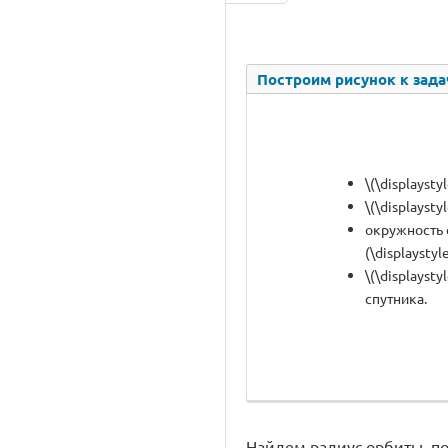
Построим рисунок к зада
\(\displaysty
\(\displaysty
окружность с
(\displaystyl
\(\displayst
спутника.
Найдем радиус орбиты, п