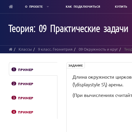
О ПРОЕКТЕ
КАК ПОДКЛЮЧИТЬСЯ
КУПИТЬ
Skip
to
Теория: 09 Практические задачи
main
content
Классы
9 класс. Геометрия
09 Окружность и круг
Теор
ЗАДАНИЕ
1
ПРИМЕР
Длина окружности цирковой 
2
ПРИМЕР
(\displaystyle S\) арены.
(При вычислениях считайте, 
3
ПРИМЕР
4
ПРИМЕР