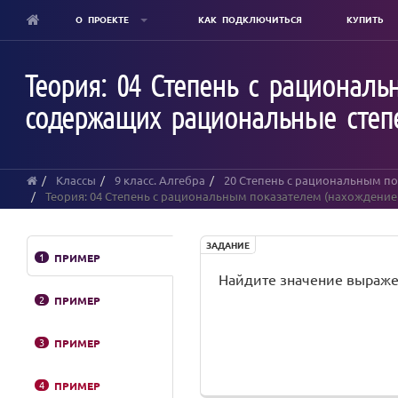
О ПРОЕКТЕ
КАК ПОДКЛЮЧИТЬСЯ
КУПИТЬ
Skip
to
Теория: 04 Степень с рационал
main
content
содержащих рациональные степ
Классы
9 класс. Алгебра
20 Степень с рациональным п
Теория: 04 Степень с рациональным показателем (нахождени
ЗАДАНИЕ
1
ПРИМЕР
Найдите значение выраж
2
ПРИМЕР
3
ПРИМЕР
4
ПРИМЕР