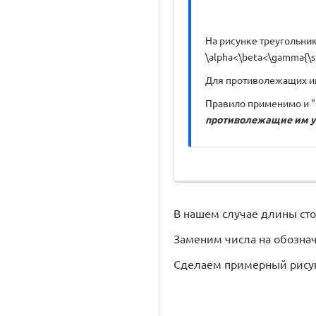
На рисунке треугольник
\alpha<\beta<\gamma{\sm
Для противолежащих им с
Правило применимо и "
противолежащие им у
В нашем случае длины стор
Заменим числа на обозначен
Сделаем примерный рисун