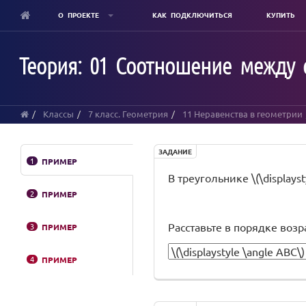
О ПРОЕКТЕ
КАК ПОДКЛЮЧИТЬСЯ
КУПИТЬ
Skip
to
Теория: 01 Соотношение между 
main
content
Классы
7 класс. Геометрия
11 Неравенства в геометрии
ЗАДАНИЕ
1
ПРИМЕР
В треугольнике \(\displays
2
ПРИМЕР
Расставьте в порядке возр
3
ПРИМЕР
4
ПРИМЕР