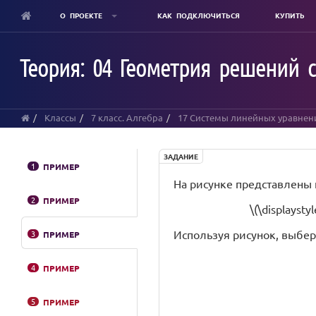
О ПРОЕКТЕ
КАК ПОДКЛЮЧИТЬСЯ
КУПИТЬ
Skip
to
Теория: 04 Геометрия решений
main
content
Классы
7 класс. Алгебра
17 Системы линейных уравнен
ЗАДАНИЕ
1
ПРИМЕР
На рисунке представлены
2
ПРИМЕР
\(\displaysty
Используя рисунок, выбе
3
ПРИМЕР
4
ПРИМЕР
5
ПРИМЕР