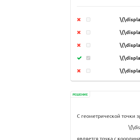
\(\displ
\(\displ
\(\displ
\(\displ
\(\displ
РЕШЕНИЕ
С геометрической точки 
\(\di
является точка с координата