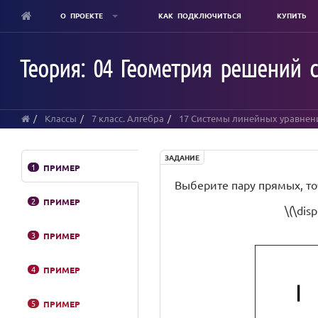
О ПРОЕКТЕ
КАК ПОДКЛЮЧИТЬСЯ
КУПИТЬ
Skip
to
Теория: 04 Геометрия решений
main
content
Классы
7 класс. Алгебра
17 Системы линейных уравнен
ЗАДАНИЕ
1
ПРИМЕР
Выберите пару прямых, т
2
ПРИМЕР
\(\dis
3
ПРИМЕР
4
ПРИМЕР
5
ПРИМЕР