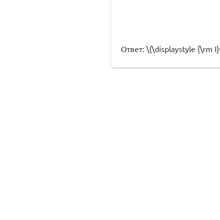
Ответ: \(\displaystyle {\rm I}{