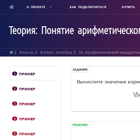
О ПРОЕКТЕ
КАК ПОДКЛЮЧИТЬСЯ
КУПИТЬ
Skip
to
Теория: Понятие арифметическог
main
content
Классы
8 класс. Алгебра
05. Арифметический квадратн
ЗАДАНИЕ
1
ПРИМЕР
Вычислите значение корн
2
ПРИМЕР
\(\
3
ПРИМЕР
4
ПРИМЕР
РЕШЕНИЕ
5
ПРИМЕР