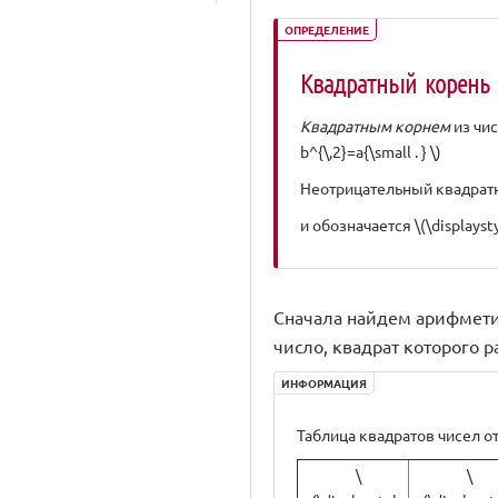
ОПРЕДЕЛЕНИЕ
Квадратный корень
Квадратным корнем
из числ
b^{\,2}=a{\small . } \)
Неотрицательный квадратны
и обозначается \(\displaystyle
Сначала найдем арифметичес
число, квадрат которого раве
ИНФОРМАЦИЯ
Таблица квадратов чисел от \(
\
\