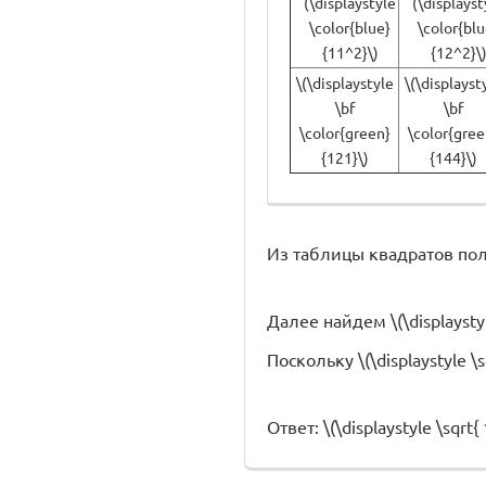
(\displaystyle
(\displayst
\color{blue}
\color{blu
{11^2}\)
{12^2}\
\(\displaystyle
\(\displayst
\bf
\bf
\color{green}
\color{gree
{121}\)
{144}\)
Из таблицы квадратов получае
Далее найдем \(\displaystyle 
Поскольку \(\displaystyle \sqr
Ответ: \(\displaystyle \sqrt{ 