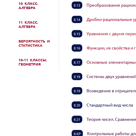
10 КЛАСС.
Преобразование рациона
8.13
АЛГЕБРА
Дробно-рациональные у
8.14
11 КЛАСС.
АЛГЕБРА
Уравнения с двумя пер
8.15
ВЕРОЯТНОСТЬ И
СТАТИСТИКА
Функции, их свойства и
8.16
10-11 КЛАССЫ.
Основные элементарные 
8.17
ГЕОМЕТРИЯ
Системы двух уравнени
8.18
Возведение в отрицател
8.19
Стандартный вид числа
8.20
Теория чисел. Сравнен
8.21
Контрольные работы для
8.КР