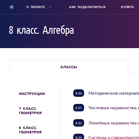
О ПРОЕКТЕ
КАК ПОДКЛЮЧИТЬСЯ
КУПИТЬ
Skip
to
8 класс. Алгебра
main
content
КЛАССЫ
Методические материа
8.00
ИНСТРУКЦИИ
Числовые неравенства, 
8.01
7 КЛАСС.
ГЕОМЕТРИЯ
Линейные неравенства c
8.02
8 КЛАСС.
ГЕОМЕТРИЯ
Системы и совокупности
8.03