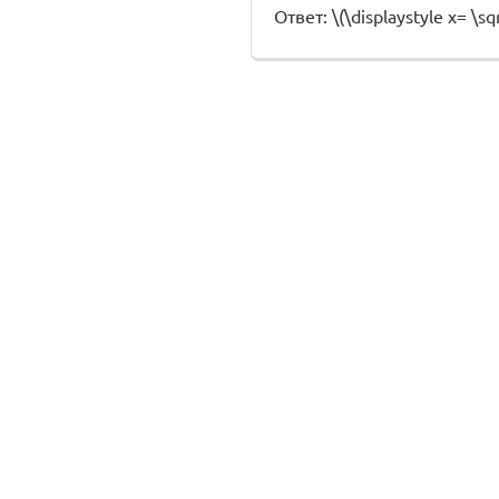
Ответ: \(\displaystyle x= \sqr