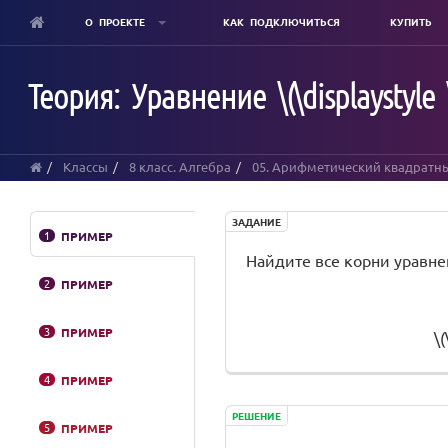
О ПРОЕКТЕ
КАК ПОДКЛЮЧИТЬСЯ
КУПИТЬ
Skip
to
Теория: Уравнение \(\displaystyle \
main
content
Классы
8 класс. Алгебра
05. Арифметический квадратн
ЗАДАНИЕ
1
ПРИМЕР
Найдите все корни уравне
2
ПРИМЕР
3
ПРИМЕР
\(
4
ПРИМЕР
РЕШЕНИЕ
5
ПРИМЕР