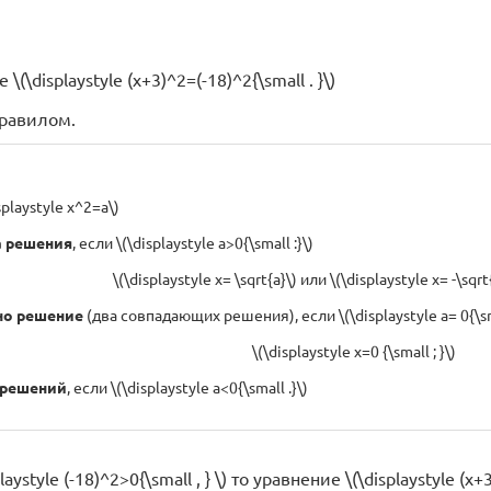
(\displaystyle (x+3)^2=(-18)^2{\small . }\)
равилом.
playstyle x^2=a\)
а решения
, если \(\displaystyle a>0{\small :}\)
\(\displaystyle x= \sqrt{a}\) или \(\displaystyle x= -\sqrt{a
но решение
(два совпадающих решения), если \(\displaystyle a= 0{\sma
\(\displaystyle x=0 {\small ; }\)
 решений
, если \(\displaystyle a<0{\small .}\)
laystyle (-18)^2>0{\small , } \) то уравнение \(\displaystyle