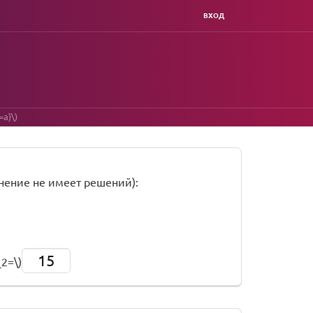
ВХОД
=a}\)
внение не имеет решений):
15
_2=\)