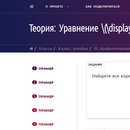
О ПРОЕКТЕ
КАК ПОДКЛЮЧИТЬСЯ
Skip
to
Теория: Уравнение \(\displays
main
content
Классы
8 класс. Алгебра
05. Арифметически
ЗАДАНИЕ
1
ПРИМЕР
Найдите все кор
2
ПРИМЕР
3
ПРИМЕР
4
ПРИМЕР
5
ПРИМЕР