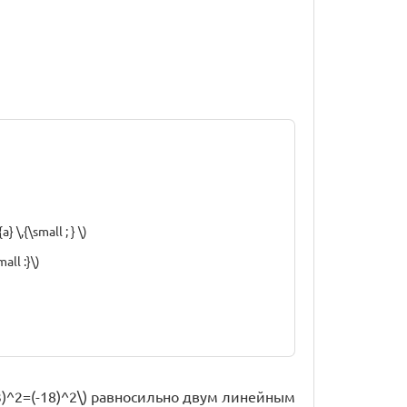
} \,{\small ; } \)
ll :}\)
 (x+3)^2=(-18)^2\) равносильно двум линейным