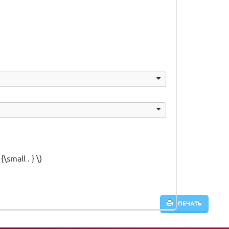
\small . } \)
ПЕЧАТЬ