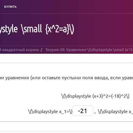
КУПИТЬ
tyle \small {x^2=a}\)
й квадратный корень
Теория: 09. Уравнение \(\displaystyle \small {x^2
ни уравнения (или оставьте пустыми поля ввода, если ура
\(\displaystyle (x+3)^2=(-18)^2\)
-21
\(\displaystyle x_1=\)
, \(\displaystyle x