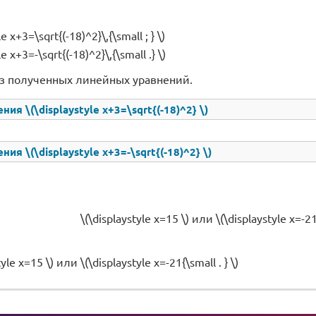
le x+3=\sqrt{(-18)^2}\,{\small ; } \)
le x+3=-\sqrt{(-18)^2}\,{\small .} \)
з полученных линейных уравнений.
ия \(\displaystyle x+3=\sqrt{(-18)^2} \)
ия \(\displaystyle x+3=-\sqrt{(-18)^2} \)
\(\displaystyle x=15 \) или \(\displaystyle x=-21{
yle x=15 \) или \(\displaystyle x=-21{\small . } \)