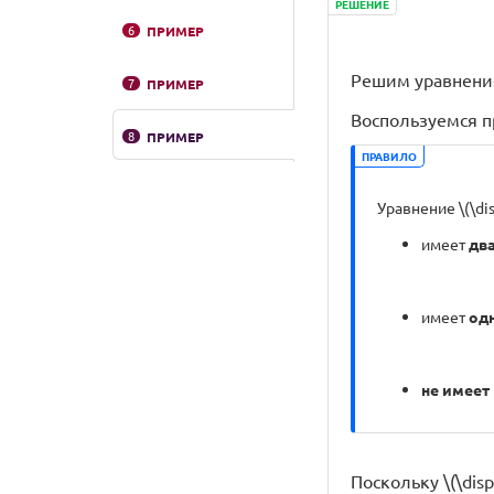
РЕШЕНИЕ
6
ПРИМЕР
Решим уравнение \
7
ПРИМЕР
Воспользуемся п
8
ПРИМЕР
ПРАВИЛО
Уравнение \(\dis
имеет
дв
имеет
од
не имеет
Поскольку \(\disp