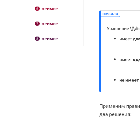
6
ПРИМЕР
ПРАВИЛО
7
ПРИМЕР
Уравнение \(\dis
имеет
дв
8
ПРИМЕР
имеет
од
не имеет
Применим правило 
два решения: