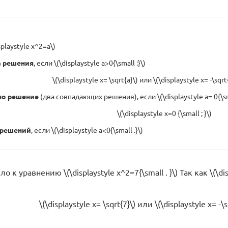
playstyle x^2=a\)
а решения
, если \(\displaystyle a>0{\small :}\)
\(\displaystyle x= \sqrt{a}\) или \(\displaystyle x= -\sqrt{a
но решение
(два совпадающих решения), если \(\displaystyle a= 0{\sma
\(\displaystyle x=0 {\small ; }\)
 решений
, если \(\displaystyle a<0{\small .}\)
к уравнению \(\displaystyle x^2=7{\small . }\) Так как \(\dis
\(\displaystyle x= \sqrt{7}\) или \(\displaystyle x= -\sq