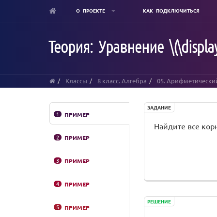
О ПРОЕКТЕ
КАК ПОДКЛЮЧИТЬСЯ
Skip
to
Теория: Уравнение \(\displays
main
content
Классы
8 класс. Алгебра
05. Арифметически
ЗАДАНИЕ
1
ПРИМЕР
Найдите все кор
2
ПРИМЕР
3
ПРИМЕР
4
ПРИМЕР
РЕШЕНИЕ
5
ПРИМЕР