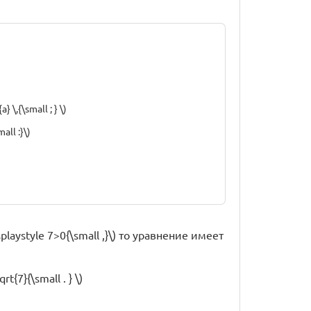
} \,{\small ; } \)
ll :}\)
playstyle 7>0{\small ,}\) то уравнение имеет
rt{7}{\small . } \)