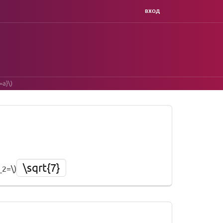
ВХОД
=a}\)
\sqrt{7}
_2=\)