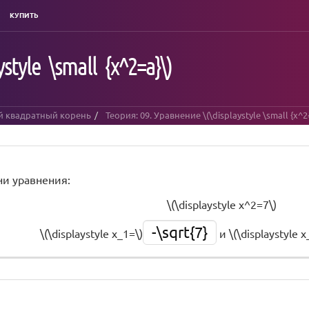
КУПИТЬ
tyle \small {x^2=a}\)
й квадратный корень
Теория: 09. Уравнение \(\displaystyle \small {x^2
ни уравнения:
\(\displaystyle x^2=7\)
-\sqrt{7}
\(\displaystyle x_1=\)
и \(\displaystyle x