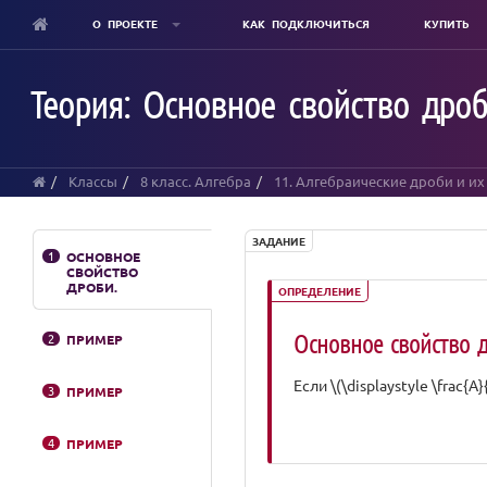
О ПРОЕКТЕ
КАК ПОДКЛЮЧИТЬСЯ
КУПИТЬ
Skip
to
Теория: Основное свойство дро
main
content
Классы
8 класс. Алгебра
11. Алгебраические дроби и и
ЗАДАНИЕ
1
ОСНОВНОЕ
СВОЙСТВО
ДРОБИ.
ОПРЕДЕЛЕНИЕ
Основное свойство 
2
ПРИМЕР
Если \(\displaystyle \frac{
3
ПРИМЕР
4
ПРИМЕР