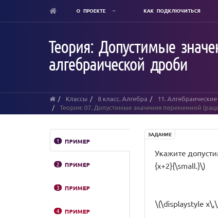
О ПРОЕКТЕ
КАК ПОДКЛЮЧИТЬСЯ
Skip
to
Теория: Допустимые знач
main
content
алгебраической дроби
Классы
8 класс. Алгебра
11. Алгебраические
Теория: 07. Допустимые значения переменной (ра
ЗАДАНИЕ
1
ПРИМЕР
Укажите допустимы
2
ПРИМЕР
{x+2}{\small.}\)
3
ПРИМЕР
\(\displaystyle x\,
4
ПРИМЕР