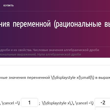
КУПИТЬ
ения переменной (рациональные в
 дроби и их свойства. Числовые значения алгебраической дроби
циональные выражения). Нули алгебраической дроби
е значения переменной \(\displaystyle x{\small}\) в выражени
1
-2
\, \cancel =\)
; \(\displaystyle x\,\, \cancel =\)