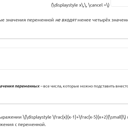
(\displaystyle x\,\, \cancel =\)
мые значения переменной
не входят
менее четырёх значени
начения переменных
–
все числа, которые можно подставить вмест
ражении \(\displaystyle \frac{x}{x-1}+\frac{x-5}{x+2}{\smal
жения с переменной.