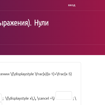
ВХОД
ыражения). Нули
и \(\displaystyle \frac{x}{x-1}+\frac{x-5}
; \(\displaystyle x\,\, \cancel =\)
; \