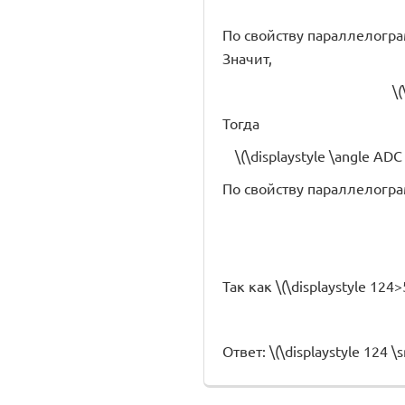
По свойству параллелограмм
Значит,
\
Тогда
\(\displaystyle \angle ADC 
По свойству параллелогр
Так как \(\displaystyle 124
Ответ: \(\displaystyle 124 \s