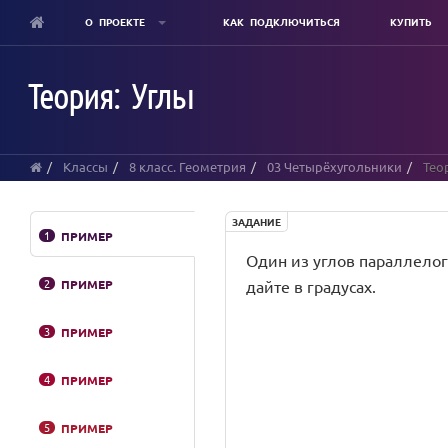
О ПРОЕКТЕ
КАК ПОДКЛЮЧИТЬСЯ
КУПИТЬ
Skip
to
Теория: Углы
main
content
Классы
8 класс. Геометрия
03 Четырёхугольники
Теор
ЗАДАНИЕ
1
ПРИМЕР
Один из углов параллелогр
2
ПРИМЕР
дайте в градусах.
3
ПРИМЕР
4
ПРИМЕР
5
ПРИМЕР