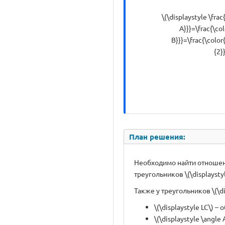
\(\displaystyle \fra
A}}}=\frac{\co
B}}}=\frac{\color
{2}
План решения:
Необходимо найти отношение 
треугольников \(\displaystyle
Также у треугольников \(\di
\(\displaystyle LC\) –
\(\displaystyle \angle