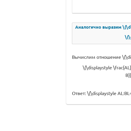
Аналогично выразим \(\dis
\(
Вычислим отношение \(\disp
\(\displaystyle \frac{AL
B}
Ответ: \(\displaystyle AL:BL