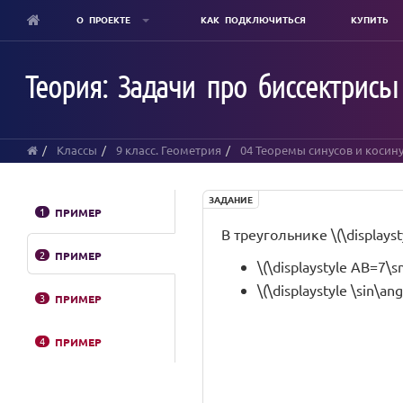
О ПРОЕКТЕ
КАК ПОДКЛЮЧИТЬСЯ
КУПИТЬ
Skip
to
Теория: Задачи про биссектрисы
main
content
Классы
9 класс. Геометрия
04 Теоремы синусов и косин
ЗАДАНИЕ
1
ПРИМЕР
В треугольнике \(\displayst
2
ПРИМЕР
\(\displaystyle AB=7\s
\(\displaystyle \sin\ang
3
ПРИМЕР
4
ПРИМЕР