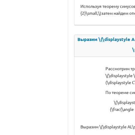
Используя теорему синусов, в
{2}\small,\)затем найдем отн
Выразим \(\displaystyle AL
\
Рассмотрим тре
\(\displaystyle 
(\displaystyle C\
По теореме си
\(\displays
{\frac{\angle
Выразим \(\displaystyle AL\s