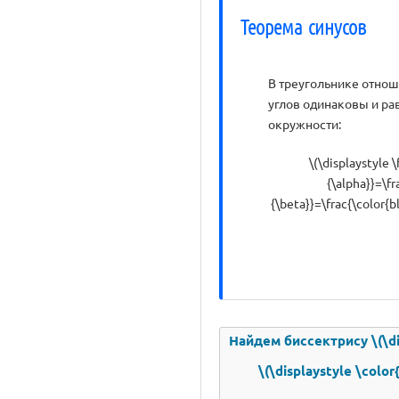
Теорема синусов
В треугольнике отно
углов одинаковы и ра
окружности:
\(\displaystyle 
{\alpha}}=\fr
{\beta}}=\frac{\color{
Найдем биссектрису \(\dis
\(\displaystyle \colo