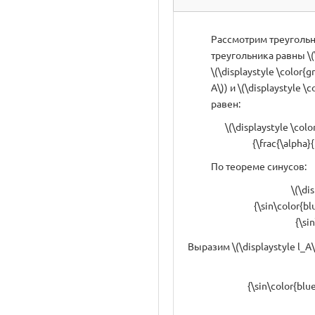
Рассмотрим треугольник
треугольника равны \(\d
\(\displaystyle \color{g
A\)) и \(\displaystyle \
равен:
\(\displaystyle \col
{\frac{\alpha}
По теореме синусов:
\(\di
{\sin\color{b
{\si
Выразим \(\displaystyle l_A\s
{\sin\color{blu