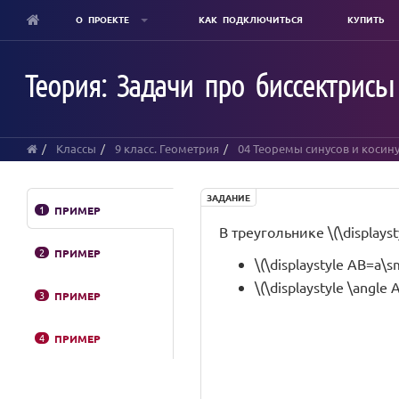
О ПРОЕКТЕ
КАК ПОДКЛЮЧИТЬСЯ
КУПИТЬ
Skip
to
Теория: Задачи про биссектрисы
main
content
Классы
9 класс. Геометрия
04 Теоремы синусов и косин
ЗАДАНИЕ
1
ПРИМЕР
В треугольнике \(\displayst
2
ПРИМЕР
\(\displaystyle AB=a\sm
\(\displaystyle \angle 
3
ПРИМЕР
4
ПРИМЕР