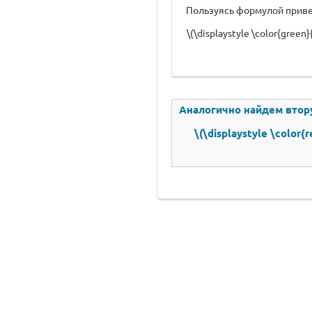
Пользуясь формулой приве
\(\displaystyle \color{green}
Аналогично найдем вторую
\(\displaystyle \color{