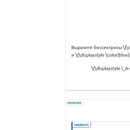
Выразите биссектрисы \(\disp
и \(\displaystyle \color{blue}
\(\displaystyle l_A
РЕШЕНИЕ
ПРАВИЛО