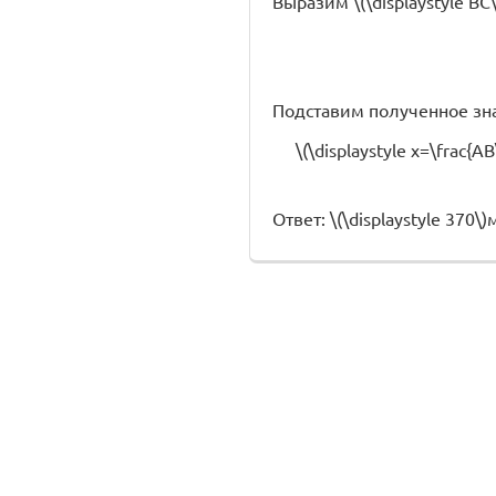
Выразим \(\displaystyle BC\s
Подставим полученное значе
\(\displaystyle x=\frac{AB
Ответ: \(\displaystyle 370\)