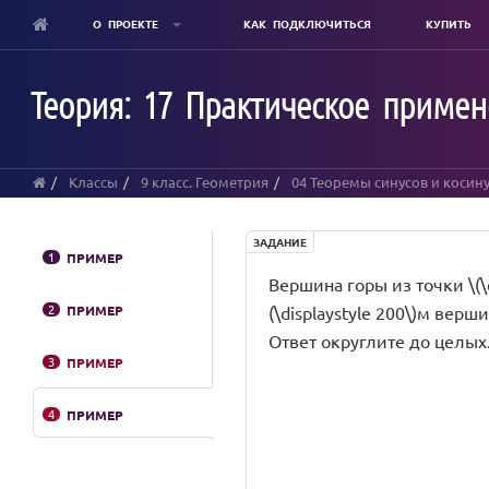
О ПРОЕКТЕ
КАК ПОДКЛЮЧИТЬСЯ
КУПИТЬ
Skip
to
Теория: 17 Практическое примен
main
content
Классы
9 класс. Геометрия
04 Теоремы синусов и косин
ЗАДАНИЕ
1
ПРИМЕР
Вершина горы из точки \(\di
2
ПРИМЕР
(\displaystyle 200\)м верши
Ответ округлите до целых
3
ПРИМЕР
4
ПРИМЕР