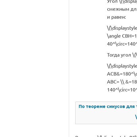
Угол \(\displ
смежным для 
и равен:
\(\displaysty
\angle CBH=18
40^\circ=140^
Тогда угол \(
\(\displaystyl
ACB&=180^\ci
ABC= \\ &=180
140^\circ=10^
По теореме синусов для т