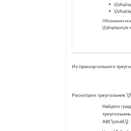
\(\displa
\(\displa
Обозначим иско
\(\displaystyle 
Из прямоугольного треуголь
Расмотрим треугольник \(\di
Найдем град
треугольника 
ABC\small.\)