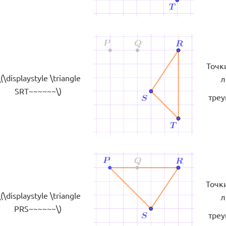
Точки
\(\displaystyle \triangle
л
SRT~~~~~~\)
треу
Точки
\(\displaystyle \triangle
л
PRS~~~~~~\)
треу