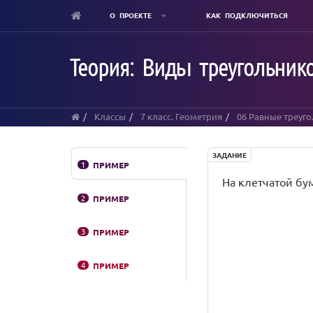
О ПРОЕКТЕ
КАК ПОДКЛЮЧИТЬСЯ
Skip
to
Теория: Виды треугольнико
main
content
Классы
7 класс. Геометрия
06 Равные треуг
ЗАДАНИЕ
1
ПРИМЕР
На клетчатой бу
2
ПРИМЕР
3
ПРИМЕР
4
ПРИМЕР