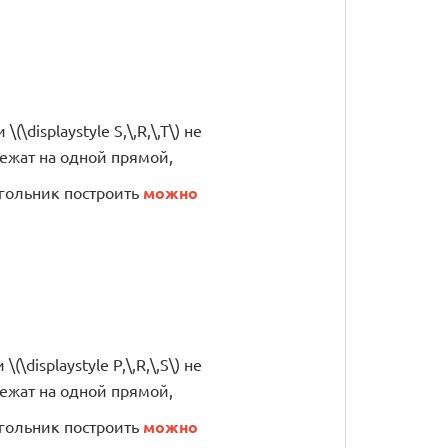
 \(\displaystyle S,\,R,\,T\) не
ежат на одной прямой,
гольник построить
можно
 \(\displaystyle P,\,R,\,S\) не
ежат на одной прямой,
гольник построить
можно