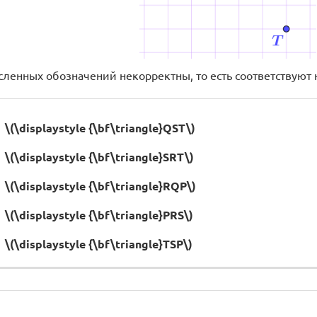
сленных обозначений некорректны, то есть соответствую
\(\displaystyle {\bf\triangle}QST\)
\(\displaystyle {\bf\triangle}SRT\)
\(\displaystyle {\bf\triangle}RQP\)
\(\displaystyle {\bf\triangle}PRS\)
\(\displaystyle {\bf\triangle}TSP\)