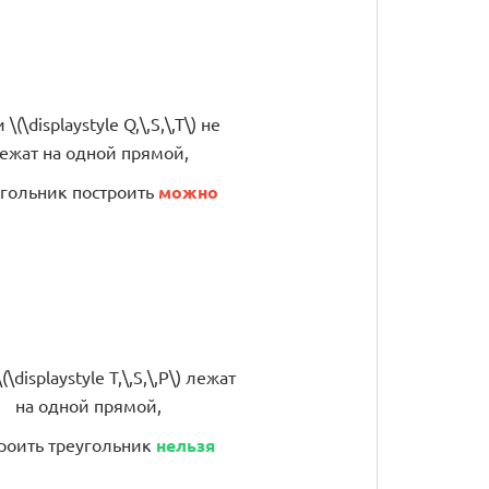
 \(\displaystyle Q,\,S,\,T\) не
ежат на одной прямой,
гольник построить
можно
(\displaystyle T,\,S,\,P\) лежат
на одной прямой,
роить треугольник
нельзя