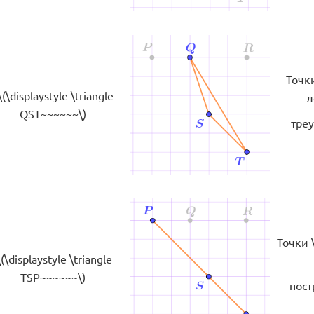
Точки
(\displaystyle \triangle
л
QST~~~~~~\)
треу
Точки \
\(\displaystyle \triangle
TSP~~~~~~\)
пост