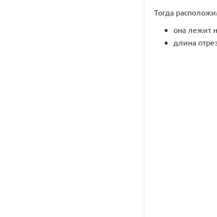
Тогда расположим 
она лежит на
длина отрезк