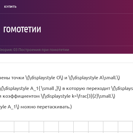
КУПИТЬ
 гомотетии
еория: 03 Построения при гомотетии
ы точки \(\displaystyle O\) и \(\displaystyle A\small.\)
(\displaystyle A_1{ \small ,}\) в которую переходит \(\displa
 и коэффициентом \(\displaystyle k=\frac{3}{2}\small.\)
style A_1\) можно перетаскивать.)