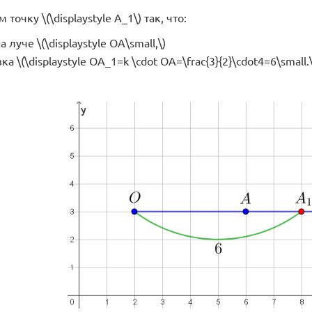
точку \(\displaystyle A_1\) так, что:
 луче \(\displaystyle OA\small,\)
а \(\displaystyle OA_1=k \cdot OA=\frac{3}{2}\cdot4=6\small.\