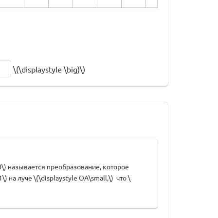
\(\displaystyle \big)\)
> 0\) называется преобразование, которое
) на луче \(\displaystyle OA\small,\) что \