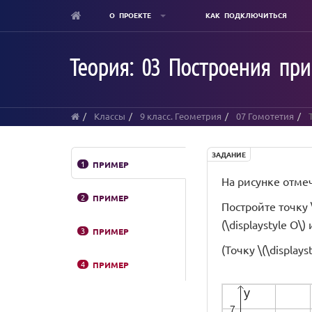
О ПРОЕКТЕ
КАК ПОДКЛЮЧИТЬСЯ
Skip
to
Теория: 03 Построения при
main
content
Классы
9 класс. Геометрия
07 Гомотетия
Т
ЗАДАНИЕ
1
ПРИМЕР
На рисунке отмечен
2
ПРИМЕР
Постройте точку \
(\displaystyle O\)
3
ПРИМЕР
(Точку \(\display
4
ПРИМЕР