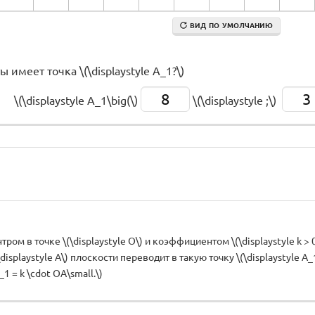
ВИД ПО УМОЛЧАНИЮ
 имеет точка \(\displaystyle A_1?\)
8
3
\(\displaystyle A_1\big(\)
\(\displaystyle ;\)
тром в точке \(\displaystyle O\) и коэффициентом \(\displaystyle k 
isplaystyle A\) плоскости переводит в такую точку \(\displaystyle A_1\
_1 = k \cdot OA\small.\)