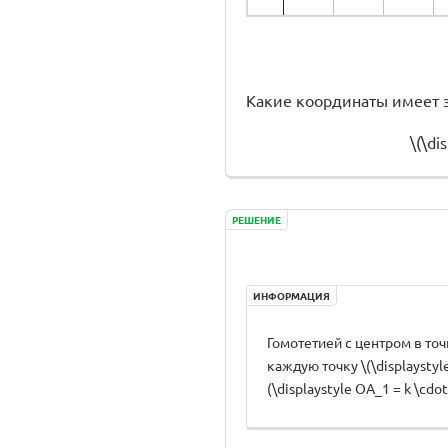
Какие координаты имеет з
\(\di
РЕШЕНИЕ
ИНФОРМАЦИЯ
Гомотетией с центром в точк
каждую точку \(\displaystyle
(\displaystyle OA_1 = k \cdot