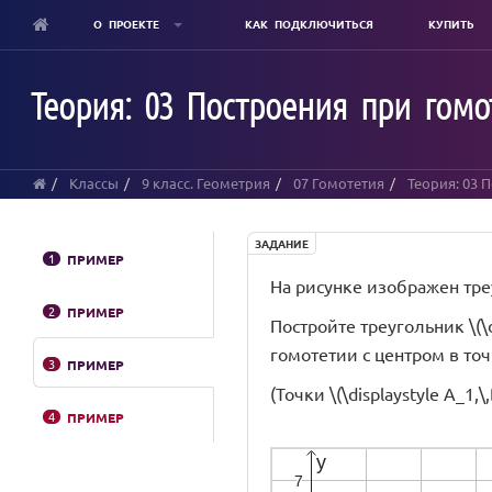
О ПРОЕКТЕ
КАК ПОДКЛЮЧИТЬСЯ
КУПИТЬ
Skip
to
Теория: 03 Построения при гомо
main
content
Классы
9 класс. Геометрия
07 Гомотетия
Теория: 03 
ЗАДАНИЕ
1
ПРИМЕР
На рисунке изображен треуг
2
ПРИМЕР
Постройте треугольник \(\d
гомотетии с центром в точк
3
ПРИМЕР
(Точки \(\displaystyle A_1,\
4
ПРИМЕР
Segment
Segment
Segment
Segment
Segment
Segment
Triangle
O
A
A
B
C
B
C
c
f
f
g
g
h
t1
start
start
start