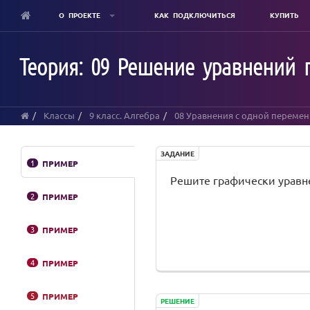
О ПРОЕКТЕ
КАК ПОДКЛЮЧИТЬСЯ
КУПИТЬ
Skip
to
Теория: 09 Решение уравнений 
main
content
Классы
9 класс. Алгебра
08 Уравнения с одной переме
ЗАДАНИЕ
1
ПРИМЕР
Решите графически уравн
2
ПРИМЕР
3
ПРИМЕР
4
ПРИМЕР
5
ПРИМЕР
РЕШЕНИЕ