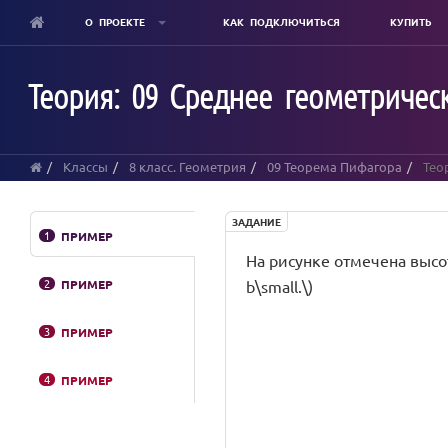
О ПРОЕКТЕ
КАК ПОДКЛЮЧИТЬСЯ
КУПИТЬ
Skip
to
Теория: 09 Среднее геометрическ
main
content
Классы
8 класс. Геометрия
09 Теорема Пифагора
Теор
ЗАДАНИЕ
1
ПРИМЕР
На рисунке отмечена высота 
2
ПРИМЕР
b\small.\)
3
ПРИМЕР
4
ПРИМЕР