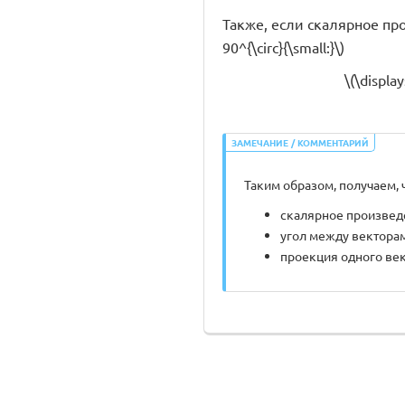
Также, если скалярное прои
90^{\circ}{\small:}\)
\(\displa
ЗАМЕЧАНИЕ / КОММЕНТАРИЙ
Таким образом, получаем, 
скалярное произведение
угол между векторами \
проекция одного вект