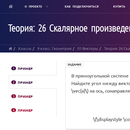
О ПРОЕКТЕ
КАК ПОДКЛЮЧИТЬСЯ
КУПИТЬ
Skip
to
Теория: 26 Скалярное произвед
main
content
Классы
9 класс. Геометрия
01 Векторы
Теория: 26 С
ЗАДАНИЕ
1
ПРИМЕР
В прямоугольной системе коор
2
ПРИМЕР
Найдите угол между векторам
\vec{a}\) на ось, сонаправле
3
ПРИМЕР
4
ПРИМЕР
\(\displaystyle \c