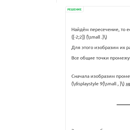
РЕШЕНИЕ
Найдём пересечение, то есть
{[-2;2]} {\small .}\)
Для этого изобразим их 
Все общие точки промежу
Сначала изобразим промежуток
(\displaystyle 9{\small , }\)
н