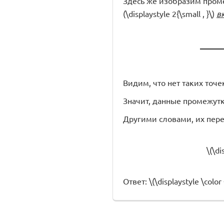
Здесь же изобразим промежуто
(\displaystyle 2{\small , }\)
в
Видим, что нет таких точ
Значит, данные промежутк
Другими словами, их пер
\(\di
Ответ: \(\displaystyle \color 