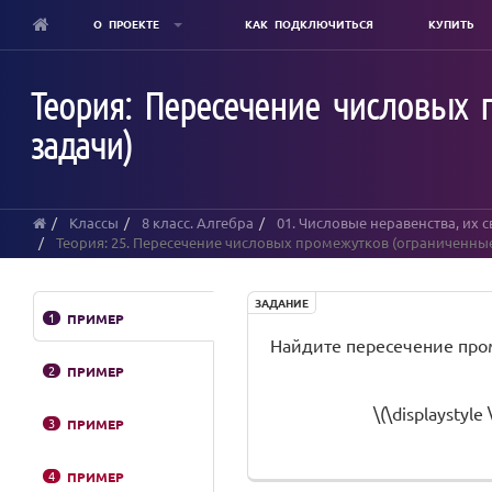
О ПРОЕКТЕ
КАК ПОДКЛЮЧИТЬСЯ
КУПИТЬ
Skip
to
Теория: Пересечение числовых 
main
content
задачи)
Классы
8 класс. Алгебра
01. Числовые неравенства, их 
Теория: 25. Пересечение числовых промежутков (ограниченны
ЗАДАНИЕ
1
ПРИМЕР
Найдите пересечение промежутк
2
ПРИМЕР
\(\displaystyle 
3
ПРИМЕР
4
ПРИМЕР